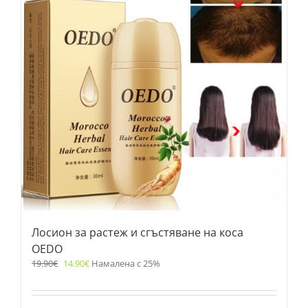
Лосион за растеж и сгъстяване на коса
OEDO
19.90
€
14.90
€
Намалена с 25%