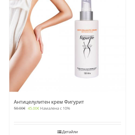
Антицелулитен крем Фигурит
50.00
€
45.00
€
Намалена с 10%
Детайли