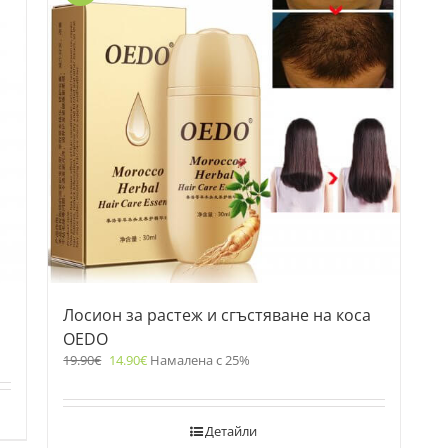
Лосион за растеж и сгъстяване на коса
OEDO
19.90
€
14.90
€
Намалена с 25%
Детайли