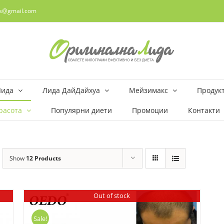
rs@gmail.com
Лида
Лида ДайДайхуа
Мейзимакс
Продукт
расота
Популярни диети
Промоции
Контакти
Show
12 Products
Out of stock
Sale!