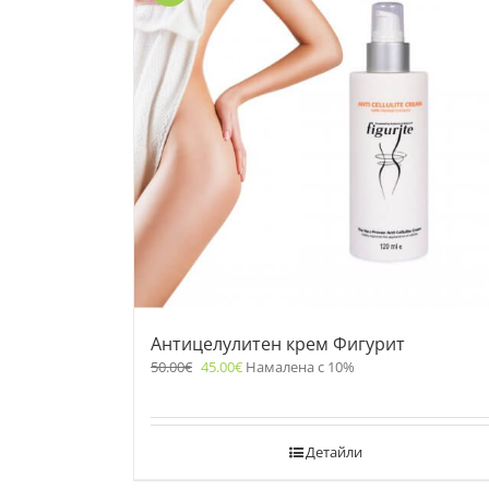
Антицелулитен крем Фигурит
50.00
€
45.00
€
Намалена с 10%
Детайли