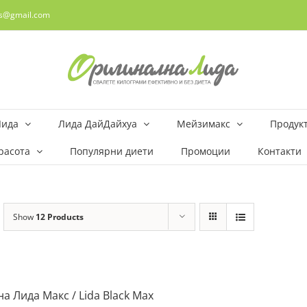
rs@gmail.com
Лида
Лида ДайДайхуа
Мейзимакс
Продукт
расота
Популярни диети
Промоции
Контакти
Show
12 Products
а Лида Макс / Lida Black Max