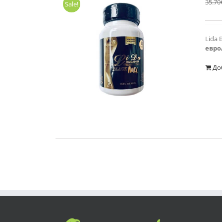
35.70
Sale!
Lida 
евро
До