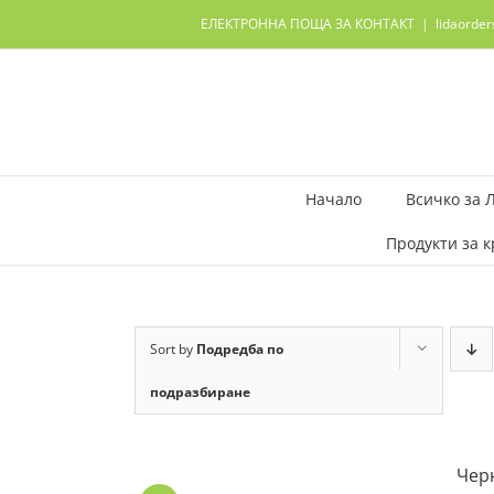
Skip
ЕЛЕКТРОННА ПОЩА ЗА КОНТАКТ
|
lidaorde
to
content
Начало
Всичко за 
Продукти за к
Sort by
Подредба по
подразбиране
Черн