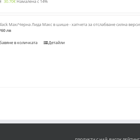
€
30.70
€
Намалена с 14%
Black Max/Черна Лида Макс в шише - хапчета за отслабване силна верс
/60 лв
бавяне в количката
Детайли
ПРОДУКТИ С НАЙ-ВИСОК РЕЙТИНГ