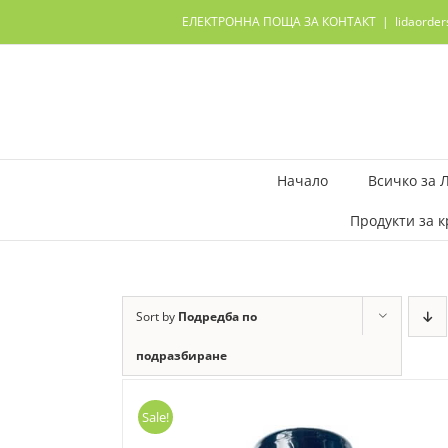
Skip
ЕЛЕКТРОННА ПОЩА ЗА КОНТАКТ
|
lidaorde
to
content
Начало
Всичко за 
Продукти за к
Sort by
Подредба по
подразбиране
Sale!