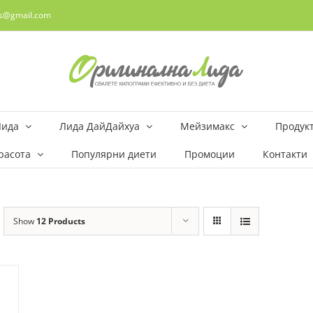
rs@gmail.com
Лида
Лида ДайДайхуа
Мейзимакс
Продукт
расота
Популярни диети
Промоции
Контакти
Show
12 Products