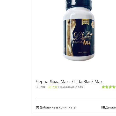
Черна Лида Макс / Lida Black Max
35.70
€
30.70
€
Намалена с 14%
Оценено
с
5.00
от 5
Добавяне в количката
Детай