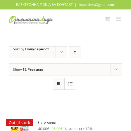
Skip
ЕЛЕКТРОННА ПОЩА ЗА КОНТАКТ
|
lidaorders@gmail.com
to
content
Sort by
Популярност
Show
12 Products
Слимикс
Out of stock
40.00
€
35.00
€
Намалена с 13%