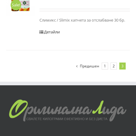
Sale!
Слимикс / Slimix хапчета за отслабване 30 бр.
Детайли
Предишен
1
2
3