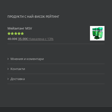
ПРОДУКТИ С НАЙ-ВИСОК РЕЙТИНГ
Мейзитанг MSV
40.00
€
35.00
€
Намалена с 13%
Оценено
с
5.00
от 5
Мнения и коментари
Контакти
Доставка