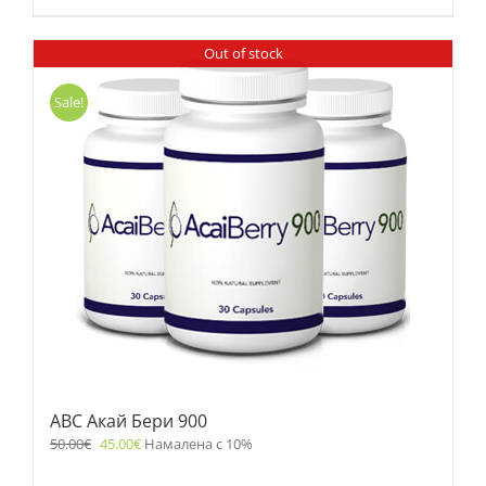
Out of stock
Sale!
ABC Акай Бери 900
50.00
€
45.00
€
Намалена с 10%