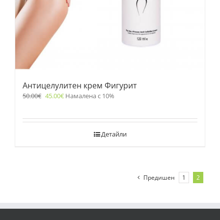
Антицелулитен крем Фигурит
50.00
€
45.00
€
Намалена с 10%
Детайли
Предишен
1
2