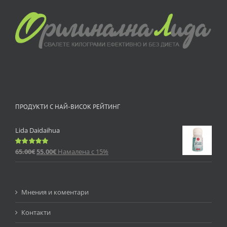
ПРОДУКТИ С НАЙ-ВИСОК РЕЙТИНГ
Lida Daidaihua
65.00
€
55.00
€
Намалена с 15%
Оценено
с
5.00
от 5
Мнения и коментари
Контакти