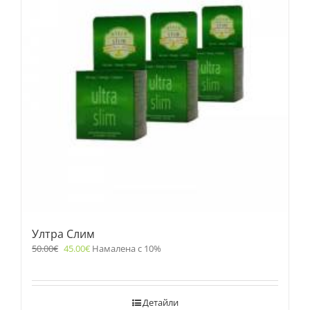
Ултра Слим
50.00
€
45.00
€
Намалена с 10%
Детайли