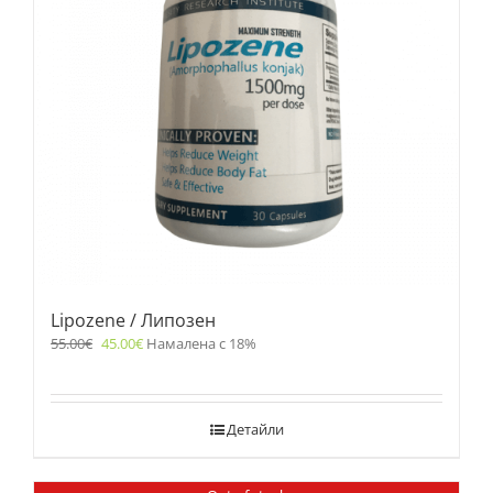
Lipozene / Липозен
55.00
€
45.00
€
Намалена с 18%
Детайли