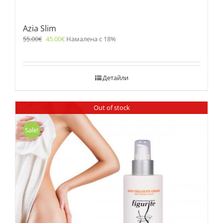
Azia Slim
55.00
€
45.00
€
Намалена с 18%
Детайли
Out of stock
Sale!