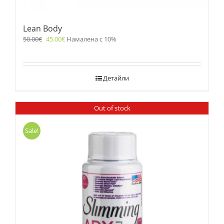
Lean Body
50.00
€
45.00
€
Намалена с 10%
Детайли
Out of stock
Sale!