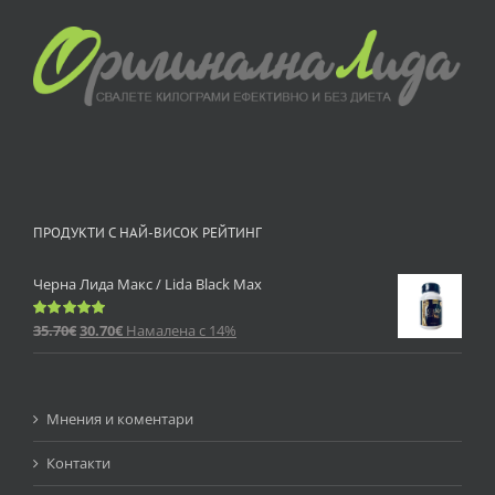
ПРОДУКТИ С НАЙ-ВИСОК РЕЙТИНГ
Черна Лида Макс / Lida Black Max
35.70
€
30.70
€
Намалена с 14%
Оценено
с
5.00
от 5
Мнения и коментари
Контакти