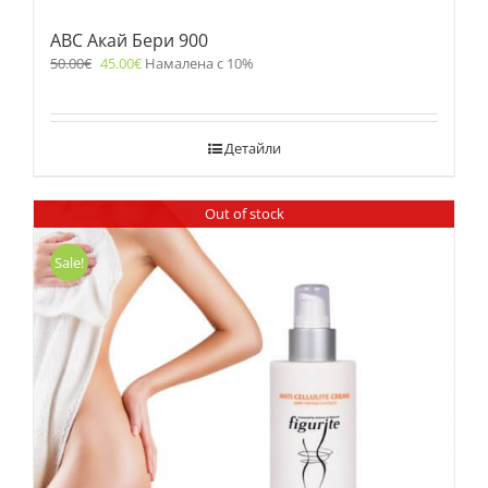
ABC Акай Бери 900
50.00
€
45.00
€
Намалена с 10%
Детайли
Out of stock
Sale!