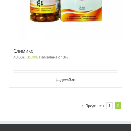
Слимикс
40.00
€
35.00
€
Намалена с 13%
Детайли
Предишен
1
2