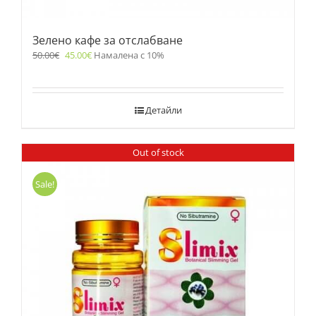
Зелено кафе за отслабване
50.00
€
45.00
€
Намалена с 10%
Детайли
Out of stock
Sale!