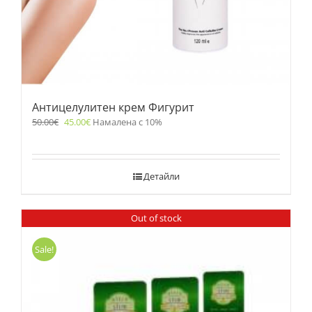
Антицелулитен крем Фигурит
50.00
€
45.00
€
Намалена с 10%
Детайли
Out of stock
Sale!