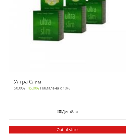
Ултра Слим
50.00
€
45.00
€
Намалена с 10%
Детайли
Out of stock