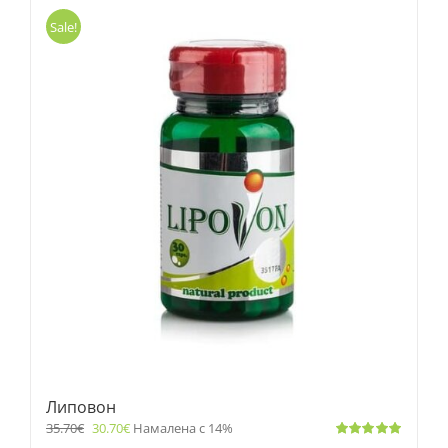
Sale!
Липовон
35.70
€
30.70
€
Намалена с 14%