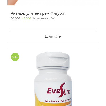
Антицелулитен крем Фигурит
50.00
€
45.00
€
Намалена с 10%
Детайли
Sale!