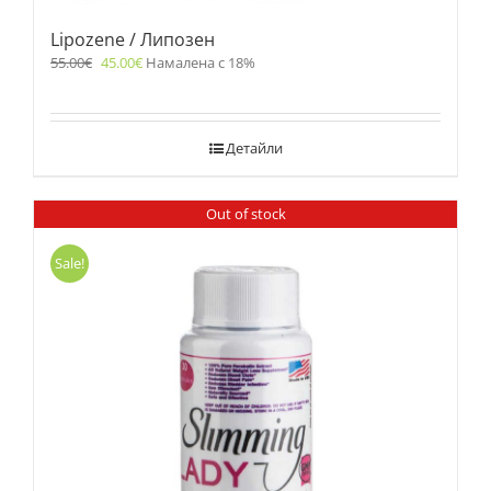
Lipozene / Липозен
55.00
€
45.00
€
Намалена с 18%
Детайли
Out of stock
Sale!