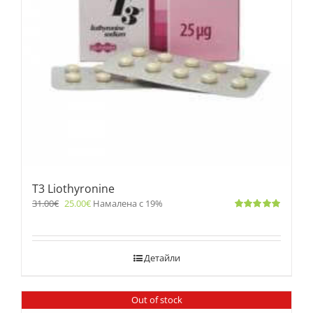
T3 Liothyronine
31.00
€
25.00
€
Намалена с 19%
Оценено
с
5.00
от 5
Детайли
Out of stock