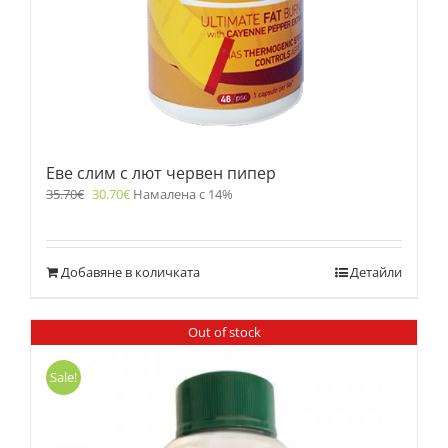
Еве слим с лют червен пипер
35.70
€
30.70
€
Намалена с 14%
Добавяне в количката
Детайли
Out of stock
Sale!