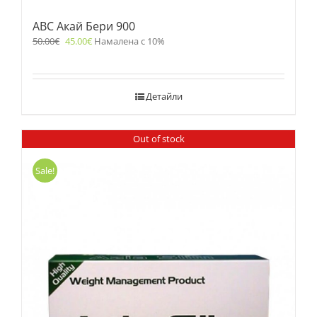
ABC Акай Бери 900
50.00
€
45.00
€
Намалена с 10%
Детайли
Out of stock
Sale!