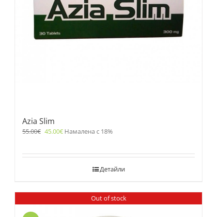
Azia Slim
55.00
€
45.00
€
Намалена с 18%
Детайли
Out of stock