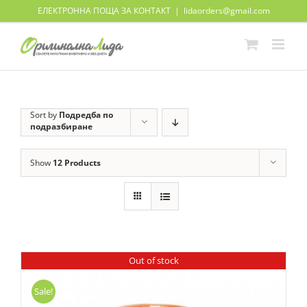
Skip
ЕЛЕКТРОННА ПОЩА ЗА КОНТАКТ
|
lidaorders@gmail.com
to
content
Sort by
Подредба по
подразбиране
Show
12 Products
Out of stock
Sale!