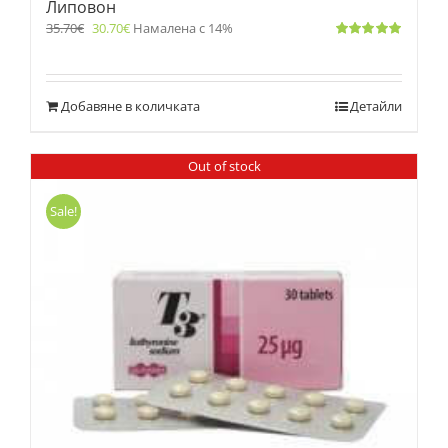
Липовон
35.70
€
30.70
€
Намалена с 14%
Оценено
с
5.00
от 5
Добавяне в количката
Детайли
Out of stock
Sale!