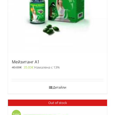
Мейзитанг A1
40.00
€
35.00
€
Намалена с 13%
Детайли
Out of stock
Sale!