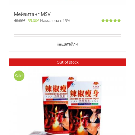
Мейзитанг MSV
40.00
€
35.00
€
Намалена с 13%
Оценено
с
5.00
от 5
Детайли
Out of stock
Sale!