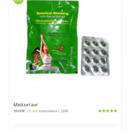
Мейзитанг
39.00
€
29.00
€
Намалена с 26%
Оценено
с
5.00
от 5