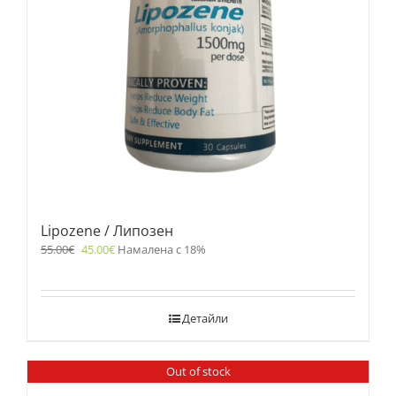
Lipozene / Липозен
55.00
€
45.00
€
Намалена с 18%
Детайли
Out of stock