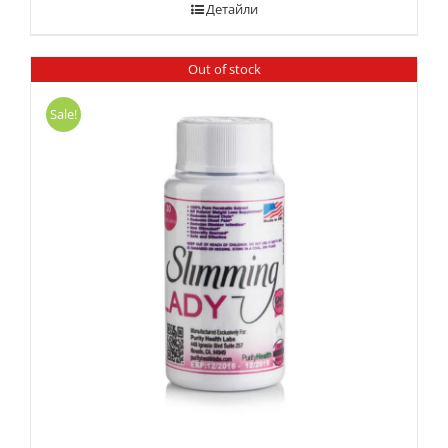
Детайли
Out of stock
Sale!