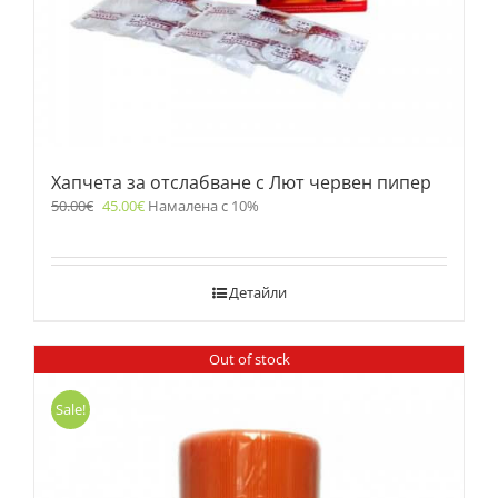
Хапчета за отслабване с Лют червен пипер
50.00
€
45.00
€
Намалена с 10%
Детайли
Out of stock
Sale!