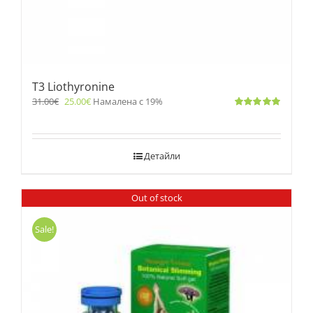
T3 Liothyronine
31.00
€
25.00
€
Намалена с 19%
Оценено
с
5.00
от 5
Детайли
Out of stock
Sale!