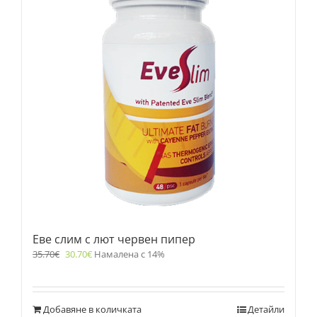
Еве слим с лют червен пипер
35.70
€
30.70
€
Намалена с 14%
Добавяне в количката
Детайли