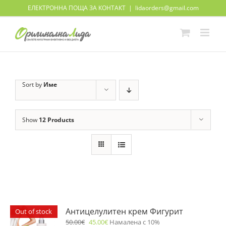
Skip
ЕЛЕКТРОННА ПОЩА ЗА КОНТАКТ
|
lidaorders@gmail.com
to
content
Sort by
Име
Show
12 Products
Антицелулитен крем Фигурит
Out of stock
50.00
€
45.00
€
Намалена с 10%