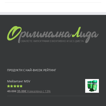
ПРОДУКТИ С НАЙ-ВИСОК РЕЙТИНГ
Мейзитанг MSV
40.00
€
35.00
€
Намалена с 13%
Оценено
с
5.00
от 5