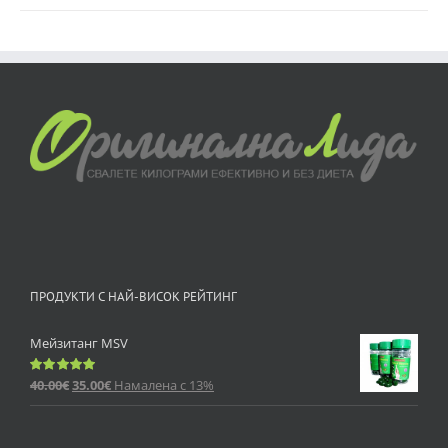
ПРОДУКТИ С НАЙ-ВИСОК РЕЙТИНГ
Мейзитанг MSV
40.00
€
35.00
€
Намалена с 13%
Оценено
с
5.00
от 5