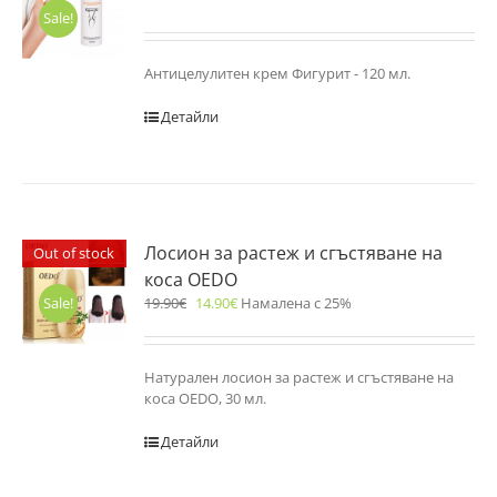
Sale!
Антицелулитен крем Фигурит - 120 мл.
Детайли
Лосион за растеж и сгъстяване на
Out of stock
коса OEDO
19.90
€
14.90
€
Намалена с 25%
Sale!
Натурален лосион за растеж и сгъстяване на
коса OEDO, 30 мл.
Детайли