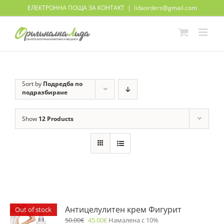
Skip
ЕЛЕКТРОННА ПОЩА ЗА КОНТАКТ
|
lidaorders@gmail.com
to
content
Sort by
Подредба по
подразбиране
Show
12 Products
Антицелулитен крем Фигурит
Out of stock
50.00
€
45.00
€
Намалена с 10%