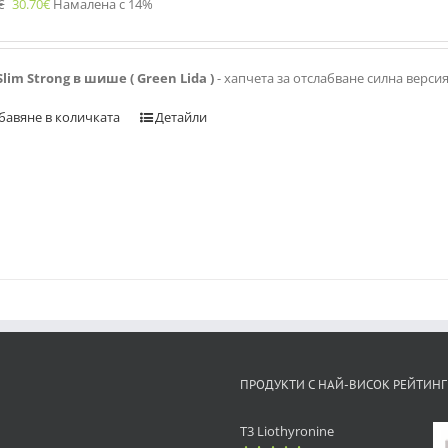
€
30.70
€
Намалена с 14%
Slim Strong в шише ( Green Lida )
- хапчета за отслабване силна верси
бавяне в количката
Детайли
ПРОДУКТИ С НАЙ-ВИСОК РЕЙТИНГ
T3 Liothyronine