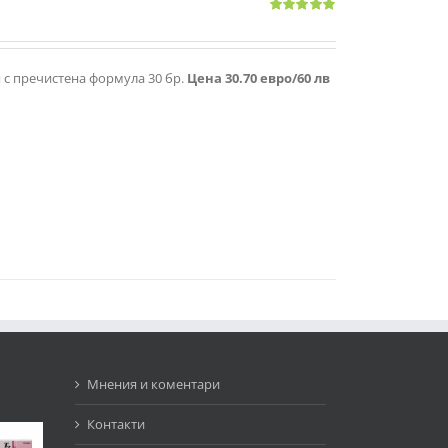
Оценено
с
4.83
от 5
я с пречистена формула 30 бр.
Цена 30.70 евро/60 лв
Мнения и коментари
Контакти