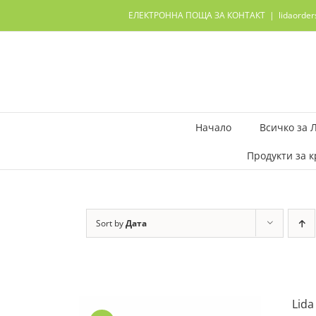
Skip
ЕЛЕКТРОННА ПОЩА ЗА КОНТАКТ
|
lidaorde
to
content
Начало
Всичко за 
Продукти за к
Sort by
Дата
Lida