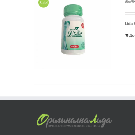
35.70
Sale!
Lida 
До