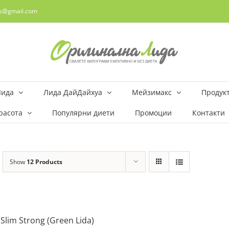
rs@gmail.com
Лида
Лида ДайДайхуа
Мейзимакс
Продукт
расота
Популярни диети
Промоции
Контакти
Show
12 Products
 Slim Strong (Green Lida)