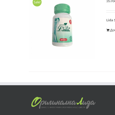
35.70
Sale!
Lida 
До