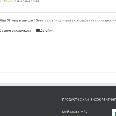
€
30.70
€
Намалена с 14%
Slim Strong в шише ( Green Lida )
- хапчета за отслабване силна верси
бавяне в количката
Детайли
ПРОДУКТИ С НАЙ-ВИСОК РЕЙТИНГ
Мейзитанг MSV