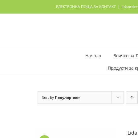
Skip
ЕЛЕКТРОННА ПОЩА ЗА КОНТАКТ
|
lidaorde
to
content
Начало
Всичко за 
Продукти за к
Sort by
Популярност
Lida