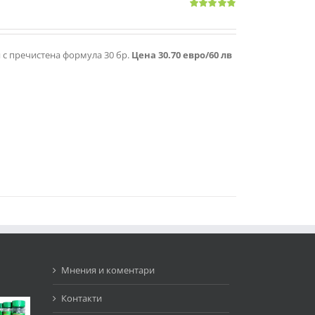
Оценено
с
4.83
от 5
я с пречистена формула 30 бр.
Цена 30.70 евро/60 лв
Мнения и коментари
Контакти