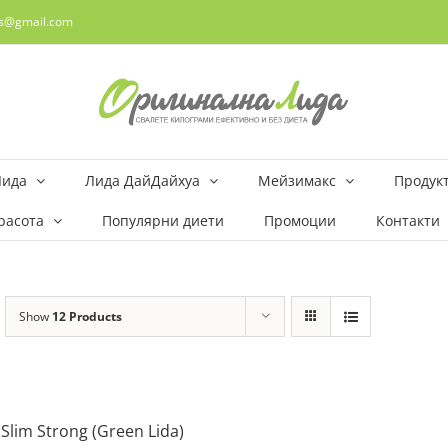
rs@gmail.com
Лида
Лида ДайДайхуа
Мейзимакс
Продукт
расота
Популярни диети
Промоции
Контакти
Show
12 Products
 Slim Strong (Green Lida)