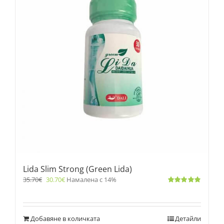
Lida Slim Strong (Green Lida)
35.70
€
30.70
€
Намалена с 14%
Оценено
с
4.83
от 5
Добавяне в количката
Детайли