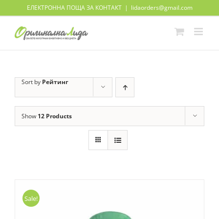
Skip
ЕЛЕКТРОННА ПОЩА ЗА КОНТАКТ
|
lidaorders@gmail.com
to
content
Sort by
Рейтинг
Show
12 Products
Sale!