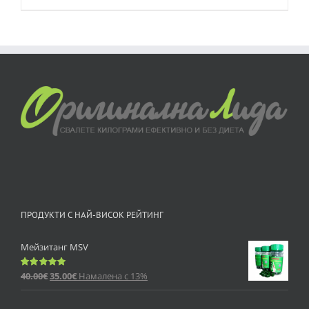
ПРОДУКТИ С НАЙ-ВИСОК РЕЙТИНГ
Мейзитанг MSV
40.00
€
35.00
€
Намалена с 13%
Оценено
с
5.00
от 5