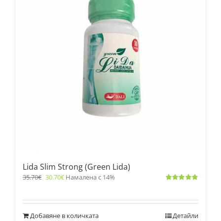
Lida Slim Strong (Green Lida)
35.70
€
30.70
€
Намалена с 14%
Оценено
с
4.83
от 5
Добавяне в количката
Детайли