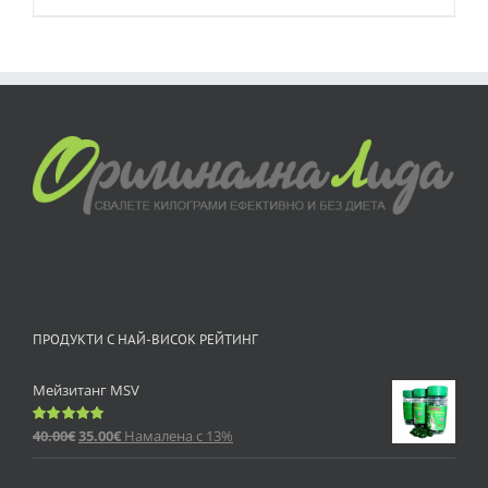
ПРОДУКТИ С НАЙ-ВИСОК РЕЙТИНГ
Мейзитанг MSV
40.00
€
35.00
€
Намалена с 13%
Оценено
с
5.00
от 5