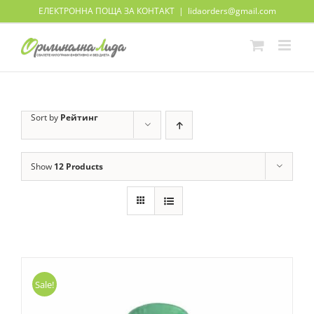
Skip
ЕЛЕКТРОННА ПОЩА ЗА КОНТАКТ
|
lidaorders@gmail.com
to
content
Sort by
Рейтинг
Show
12 Products
Sale!