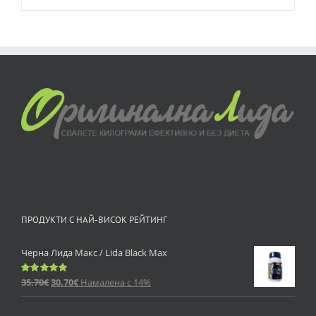
ПРОДУКТИ С НАЙ-ВИСОК РЕЙТИНГ
Черна Лида Макс / Lida Black Max
35.70
€
30.70
€
Намалена с 14%
Оценено
с
5.00
от 5