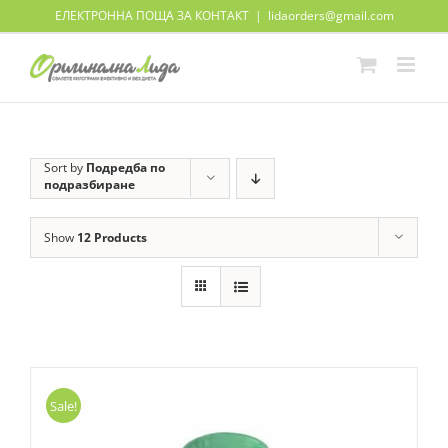
Skip
ЕЛЕКТРОННА ПОЩА ЗА КОНТАКТ
|
lidaorders@gmail.com
to
content
Sort by
Подредба по
подразбиране
Show
12 Products
Sale!