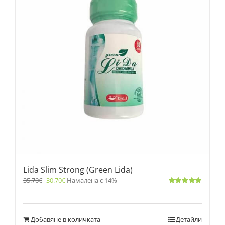
Lida Slim Strong (Green Lida)
35.70
€
30.70
€
Намалена с 14%
Оценено
с
4.83
от 5
Добавяне в количката
Детайли