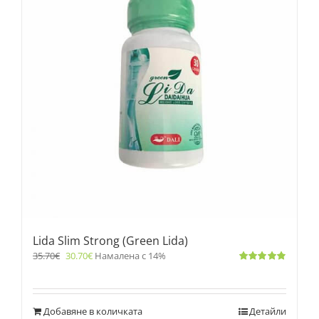
Lida Slim Strong (Green Lida)
35.70
€
30.70
€
Намалена с 14%
Оценено
с
4.83
от 5
Добавяне в количката
Детайли