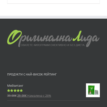
ПРОДУКТИ С НАЙ-ВИСОК РЕЙТИНГ
Мейзитанг
39.00
€
29.00
€
Намалена с 26%
Оценено
с
5.00
от 5