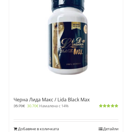
Черна Лида Макс / Lida Black Max
35.70
€
30.70
€
Намалена с 14%
Оценено
с
5.00
от 5
Добавяне в количката
Детайли