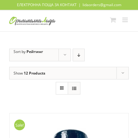
Skip
ЕЛЕКТРОННА ПОЩА ЗА КОНТАКТ
|
lidaorders@gmail.com
to
content
Sort by
Рейтинг
Show
12 Products
Sale!