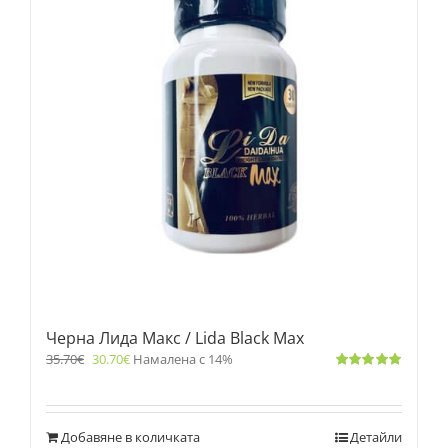
Черна Лида Макс / Lida Black Max
35.70
€
30.70
€
Намалена с 14%
Оценено
с
5.00
от 5
Добавяне в количката
Детайли