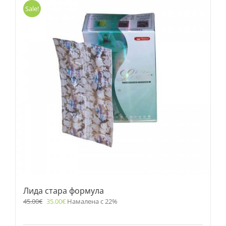
Sale!
Лида стара формула
45.00
€
35.00
€
Намалена с 22%