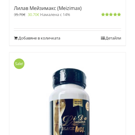
Лилав Мейзимакс (Meizimax)
35.70
€
30.70
€
Намалена с 14%
Оценено
с
5.00
от 5
Добавяне в количката
Детайли
Sale!