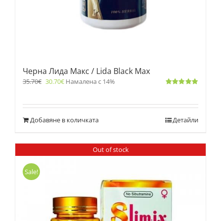
Черна Лида Макс / Lida Black Max
35.70
€
30.70
€
Намалена с 14%
Оценено
с
5.00
от 5
Добавяне в количката
Детайли
Out of stock
Sale!