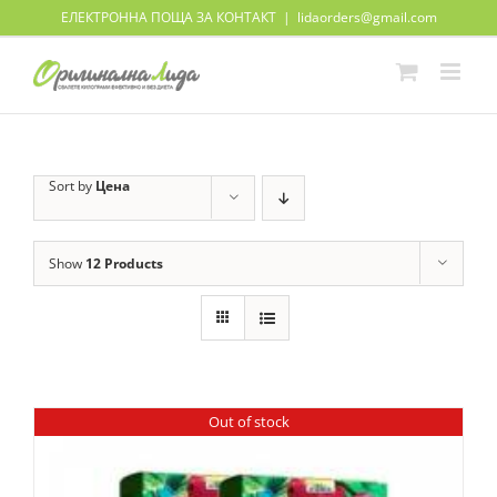
Skip
ЕЛЕКТРОННА ПОЩА ЗА КОНТАКТ
|
lidaorders@gmail.com
to
content
Sort by
Цена
Show
12 Products
Out of stock