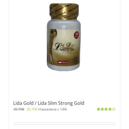
Lida Gold / Lida Slim Strong Gold
35.70
€
30.70
€
Намалена с 14%
Оценено
с
4.00
от 5