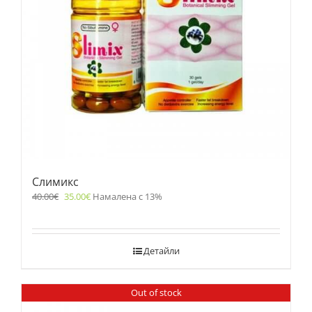
Слимикс
40.00
€
35.00
€
Намалена с 13%
Детайли
Out of stock