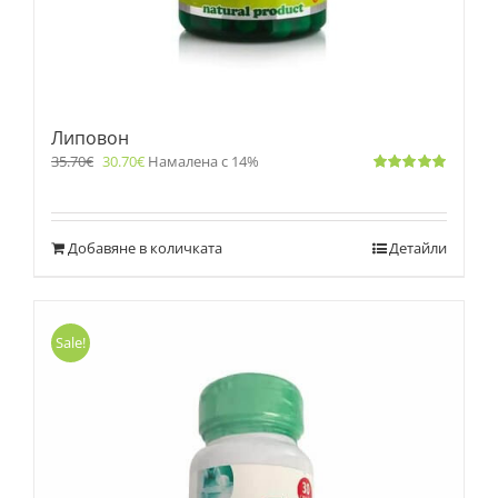
Липовон
35.70
€
30.70
€
Намалена с 14%
Оценено
с
5.00
от 5
Добавяне в количката
Детайли
Sale!