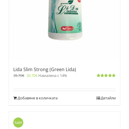
Lida Slim Strong (Green Lida)
35.70
€
30.70
€
Намалена с 14%
Оценено
с
4.83
от 5
Добавяне в количката
Детайли
Sale!