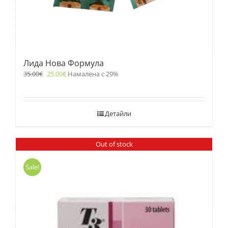
Лида Нова Формула
35.00
€
25.00
€
Намалена с 29%
Детайли
Out of stock
Sale!