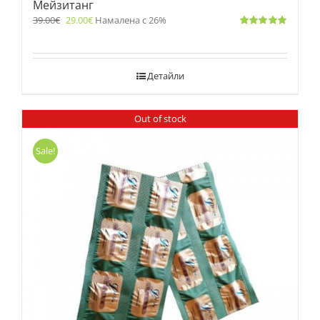
Мейзитанг
39.00
€
29.00
€
Намалена с 26%
Оценено
с
5.00
от 5
Детайли
Out of stock
Sale!