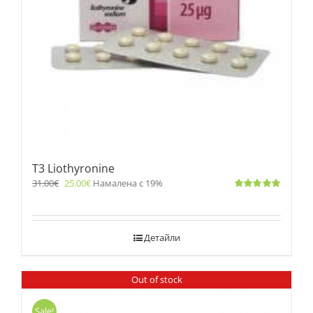
T3 Liothyronine
31.00
€
25.00
€
Намалена с 19%
Оценено
с
5.00
от 5
Детайли
Out of stock
Sale!