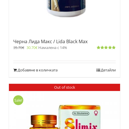
Черна Лида Макс / Lida Black Max
35.70
€
30.70
€
Намалена с 14%
Оценено
с
5.00
от 5
Добавяне в количката
Детайли
Out of stock
Sale!