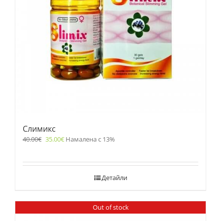
Слимикс
40.00
€
35.00
€
Намалена с 13%
Детайли
Out of stock