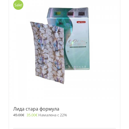
Sale!
Лида стара формула
45.00
€
35.00
€
Намалена с 22%