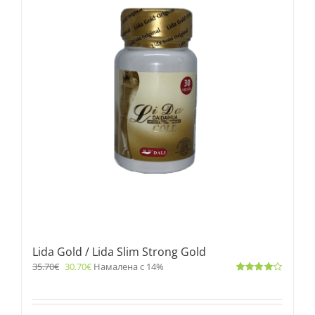
Lida Gold / Lida Slim Strong Gold
35.70
€
30.70
€
Намалена с 14%
Оценено
с
4.00
от 5