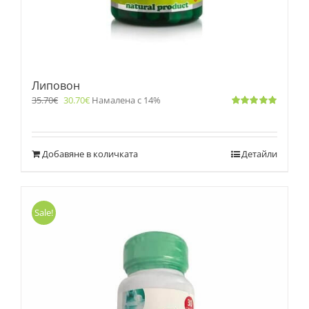
Липовон
35.70
€
30.70
€
Намалена с 14%
Оценено
с
5.00
от 5
Добавяне в количката
Детайли
Sale!