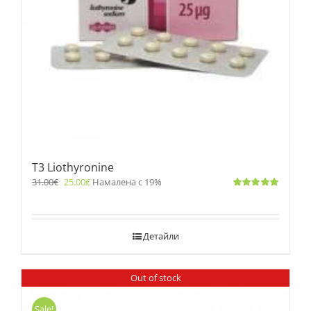
T3 Liothyronine
31.00
€
25.00
€
Намалена с 19%
Оценено
с
5.00
от 5
Детайли
Out of stock
Sale!