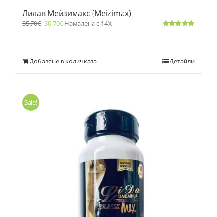
Лилав Мейзимакс (Meizimax)
35.70
€
30.70
€
Намалена с 14%
Оценено
с
5.00
от 5
Добавяне в количката
Детайли
Sale!