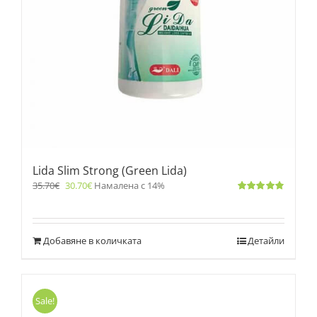
Lida Slim Strong (Green Lida)
35.70
€
30.70
€
Намалена с 14%
Оценено
с
4.83
от 5
Добавяне в количката
Детайли
Sale!