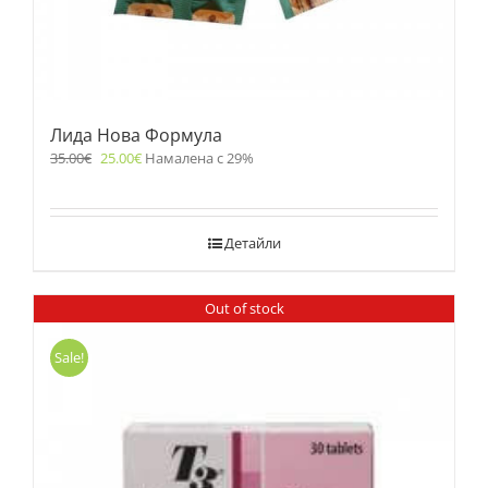
Лида Нова Формула
35.00
€
25.00
€
Намалена с 29%
Детайли
Out of stock
Sale!