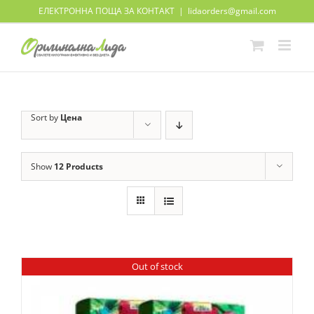
Skip
ЕЛЕКТРОННА ПОЩА ЗА КОНТАКТ
|
lidaorders@gmail.com
to
content
Sort by
Цена
Show
12 Products
Out of stock