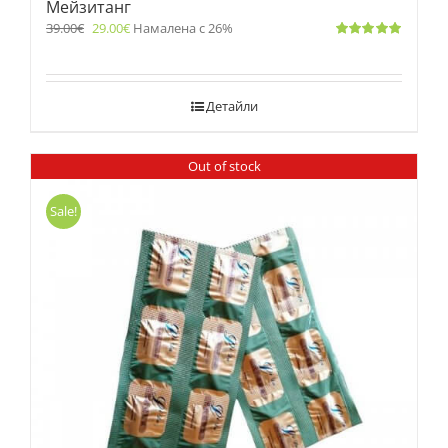
Мейзитанг
39.00
€
29.00
€
Намалена с 26%
Оценено
с
5.00
от 5
Детайли
Out of stock
Sale!