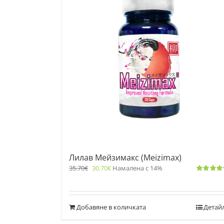
Лилав Мейзимакс (Meizimax)
35.70
€
30.70
€
Намалена с 14%
Оценено
с
5.00
от 5
Добавяне в количката
Детай