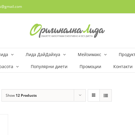
rs@gmail.com
Лида
Лида ДайДайхуа
Мейзимакс
Продукт
расота
Популярни диети
Промоции
Контакти
Show
12 Products