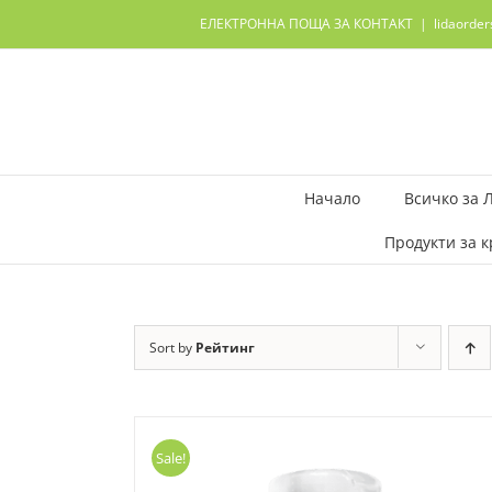
Skip
ЕЛЕКТРОННА ПОЩА ЗА КОНТАКТ
|
lidaorde
to
content
Начало
Всичко за 
Продукти за к
Sort by
Рейтинг
Sale!