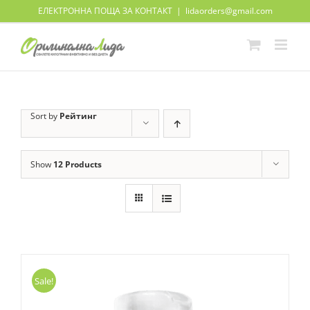
Skip
ЕЛЕКТРОННА ПОЩА ЗА КОНТАКТ
|
lidaorders@gmail.com
to
content
Sort by
Рейтинг
Show
12 Products
Sale!