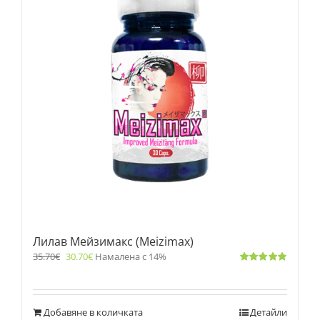
Лилав Мейзимакс (Meizimax)
35.70
€
30.70
€
Намалена с 14%
Оценено
с
5.00
от 5
Добавяне в количката
Детайли