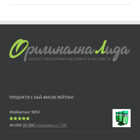
ПРОДУКТИ С НАЙ-ВИСОК РЕЙТИНГ
Мейзитанг MSV
40.00
€
35.00
€
Намалена с 13%
Оценено
с
5.00
от 5