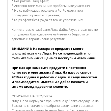
* Без разхлабващ ефект;
* Активно топи мазнини в проблемните участъци;
* Не се наблюдава рецидив и йо-йо ефект при
последвало правилно хранене;
* Бърз ефект без нужда от тежки упражнения;
Хапчетата за отслабване Лида Дайдайхуа , стават все по-
популярни, благодарение най-вече на бързото си
действие и гарантирани резултати.
ВНИМАНИЕ: На пазара се предлагат много
фалшификати на Лида. Не се подвеждайте по
съмнително ниска цена от несигурни източници.
При нас ще намерите продукти с постоянно
качество и оригинална Лида. На пазара сме от
2010-та година и работим с един и същи вносител
и производител. Името ни е добре познато и
имаме хиляди доволни клиенти.
ОПИСАНИЕ НА ПРОДУКТА:
Лида Нова Формула е хранителна добавка създадена на
базата на специално подбрани растителни съставки.
С лида нова формула (в зелен блистер) можете да