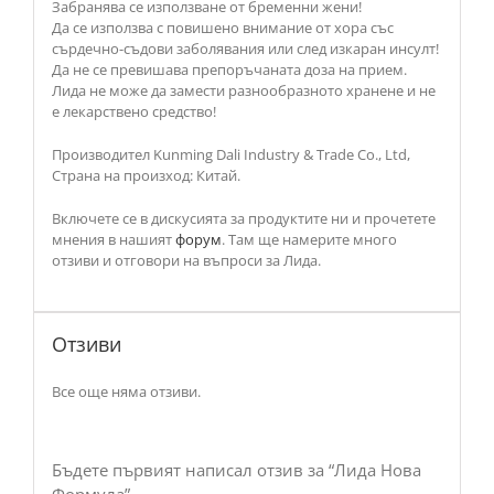
Забранява се използване от бременни жени!
Да се използва с повишено внимание от хора със
сърдечно-съдови заболявания или след изкаран инсулт!
Да не се превишава препоръчаната доза на прием.
Лида не може да замести разнообразното хранене и не
е лекарствено средство!
Производител Kunming Dali Industry & Trade Co., Ltd,
Страна на произход: Китай.
Включете се в дискусията за продуктите ни и прочетете
мнения в нашият
форум
. Там ще намерите много
отзиви и отговори на въпроси за Лида.
Отзиви
Все още няма отзиви.
Бъдете първият написал отзив за “Лида Нова