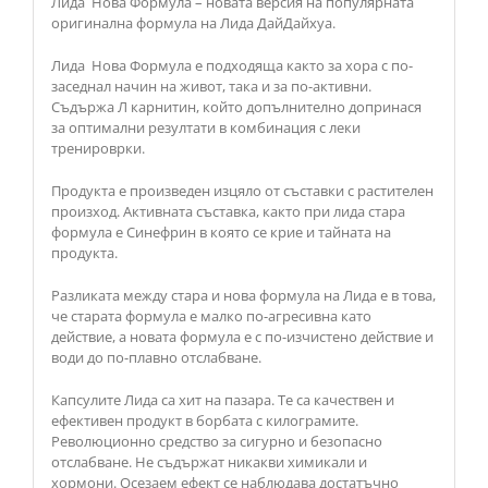
Лида Нова Формула – новата версия на популярната
оригинална формула на Лида ДайДайхуа.
Лида Нова Формула е подходяща както за хора с по-
заседнал начин на живот, така и за по-активни.
Съдържа Л карнитин, който допълнително допринася
за оптимални резултати в комбинация с леки
тренироврки.
Продукта е произведен изцяло от съставки с растителен
произход. Активната съставка, както при лида стара
формула е Синефрин в която се крие и тайната на
продукта.
Разликата между стара и нова формула на Лида е в това,
че старата формула е малко по-агресивна като
действие, а новата формула е с по-изчистено действие и
води до по-плавно отслабване.
Капсулите Лида са хит на пазара. Те са качествен и
ефективен продукт в борбата с килограмите.
Революционно средство за сигурно и безопасно
отслабване. Не съдържат никакви химикали и
хормони. Осезаем ефект се наблюдава достатъчно