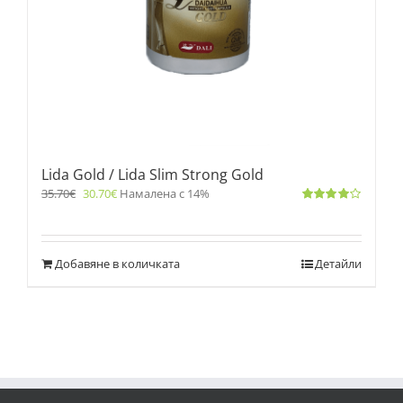
Lida Gold / Lida Slim Strong Gold
35.70
€
30.70
€
Намалена с 14%
Оценено
с
4.00
от 5
Добавяне в количката
Детайли