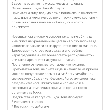
бързо – в рамките на месец, месец и половина.
Отслабване с Лида Нова Формула:
Приемът на Лида води до рязко понижаване на апетита,
намаляне на желанието за неконтролируемо хранене и
прием на храна в по-малки обеми , към които
привиквате.
Човешкия организъм е устроен така, че не обича да
има липса на хранителни вещества и бързо започва да
използва запасите си от натрупаните в тялото мазнини.
Едновременно с това разгражда и употребява
неразградените и неусвоени остатъци от храненето –
или така наречените натрупани „шлаки“.
Постепенно се изчиствате от вредните токсини.
В резултат на това, че пиете Лида, в началото на приема
може да почувствате временна слабост , замайване ,
световъртеж , безсъние , безспокойство или дори лека
раздразнителност. Всичко това е нормално и в
следствие на намаленият прием на храна с което
организма се бори.
Предимства на капсулите Лида Нова Формула:
* Растителен състав;
* Без токсично действие;