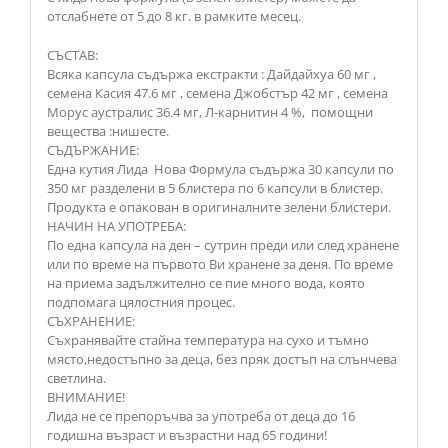
отслабнете от 5 до 8 кг. в рамките месец.
СЪСТАВ:
Всяка капсула съдържа екстракти : Дайдайхуа 60 мг ,
семена Касия 47.6 мг , семена Джобстър 42 мг , семена
Морус аустралис 36.4 мг, Л-карнитин 4 %, помощни
вещества :нишесте.
СЪДЪРЖАНИЕ:
Една кутия Лида Нова Формула съдържа 30 капсули по
350 мг разделени в 5 блистера по 6 капсули в блистер.
Продукта е опакован в оригиналните зелени блистери.
НАЧИН НА УПОТРЕБА:
По една капсула на ден – сутрин преди или след хранене
или по време на първото Ви хранене за деня. По време
на приема задължително се пие много вода, която
подпомага цялостния процес.
СЪХРАНЕНИЕ:
Съхранявайте стайна температура на сухо и тъмно
място,недостъпно за деца, без пряк достъп на слънчева
светлина.
ВНИМАНИЕ!
Лида не се препоръчва за употреба от деца до 16
годишна възраст и възрастни над 65 години!