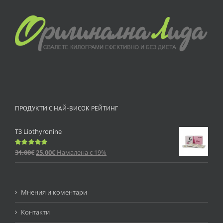
ПРОДУКТИ С НАЙ-ВИСОК РЕЙТИНГ
T3 Liothyronine
31.00
€
25.00
€
Намалена с 19%
Оценено
с
5.00
от 5
Мнения и коментари
Контакти