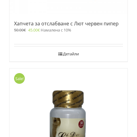
Хапчета за отслабване с Лют червен пипер
50.00
€
45.00
€
Намалена с 10%
Детайли
Sale!