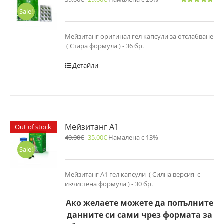
Оценено
Sale!
с
5.00
от 5
Мейзитанг оригинал гел капсули за отслабване
( Стара формула ) - 36 бр.
Детайли
Мейзитанг A1
Out of stock
40.00
€
35.00
€
Намалена с 13%
Sale!
Мейзитанг A1 гел капсули ( Силна версия с
изчистена формула ) - 30 бр.
Ако желаете можете да попълните
данните си сами чрез формата за