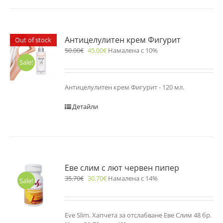
Антицелулитен крем Фигурит
Out of stock
50.00
€
45.00
€
Намалена с 10%
Sale!
Антицелулитен крем Фигурит - 120 мл.
Детайли
Еве слим с лют червен пипер
35.70
€
30.70
€
Намалена с 14%
Sale!
Eve Slim. Хапчета за отслабване Еве Слим 48 бр.