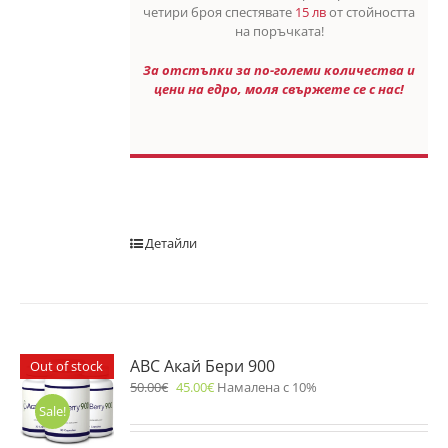
четири броя спестявате
15 лв
от стойността
на поръчката!
За отстъпки за по-големи количества и
цени на едро, моля свържете се с нас!
Детайли
ABC Акай Бери 900
Out of stock
50.00
€
45.00
€
Намалена с 10%
Sale!