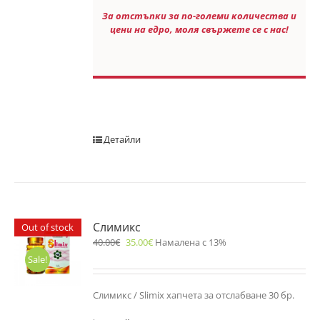
За отстъпки за по-големи количества и
цени на едро, моля свържете се с нас!
Детайли
Слимикс
Out of stock
40.00
€
35.00
€
Намалена с 13%
Sale!
Слимикс / Slimix хапчета за отслабване 30 бр.