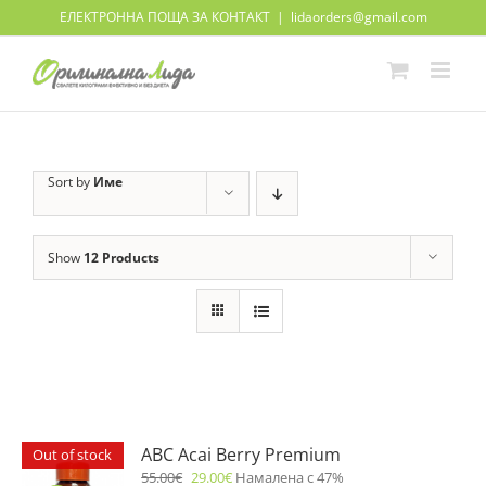
Skip
ЕЛЕКТРОННА ПОЩА ЗА КОНТАКТ
|
lidaorders@gmail.com
to
content
Sort by
Име
Show
12 Products
ABC Acai Berry Premium
Out of stock
55.00
€
29.00
€
Намалена с 47%