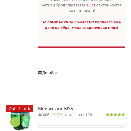
четири броя спестявате
15 лв
от стойността
на поръчката!
За отстъпки за по-големи количества и
цени на едро, моля свържете се с нас!
Детайли
Мейзитанг MSV
Out of stock
40.00
€
35.00
€
Намалена с 13%
Оценено
Sale!
с
5.00
от 5