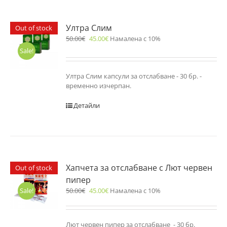
Ултра Слим
Out of stock
50.00
€
45.00
€
Намалена с 10%
Sale!
Ултра Слим капсули за отслабване - 30 бр. -
временно изчерпан.
Детайли
Хапчета за отслабване с Лют червен
Out of stock
пипер
50.00
€
45.00
€
Намалена с 10%
Sale!
Лют червен пипер за отслабване - 30 бр.