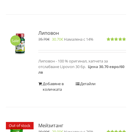
Липовон
35.70
€
30.70
€
Намалена с 14%
Sale!
Оценено
с
5.00
от 5
Липовон - 100 % оригинал, хапчета за
отслабване Lipovon 30 бр.
Цена 30.70 евро/60
лв
Добавяне в
Детайли
количката
Мейзитанг
Out of stock
39.00
€
29.00
€
Намалена с 26%