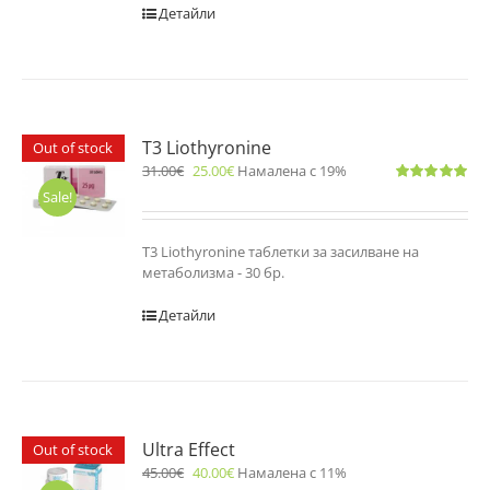
Детайли
T3 Liothyronine
Out of stock
31.00
€
25.00
€
Намалена с 19%
Оценено
Sale!
с
5.00
от 5
T3 Liothyronine таблетки за засилване на
метаболизма - 30 бр.
Детайли
Ultra Effect
Out of stock
45.00
€
40.00
€
Намалена с 11%