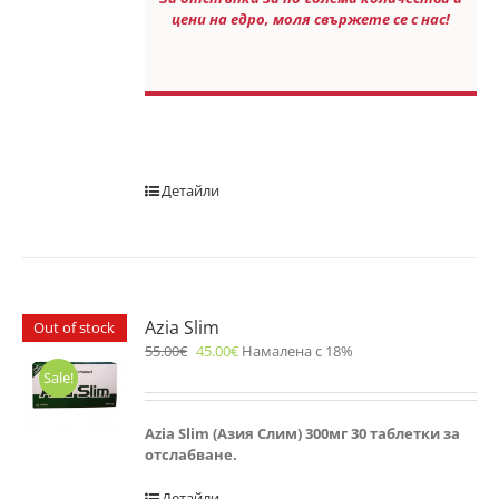
цени на едро, моля свържете се с нас!
Детайли
Azia Slim
Out of stock
55.00
€
45.00
€
Намалена с 18%
Sale!
Azia Slim (Азия Слим) 300мг 30 таблетки за
отслабване.
Детайли