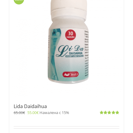
Lida Daidaihua
65.00
€
55.00
€
Намалена с 15%
Оценено
с
5.00
от 5