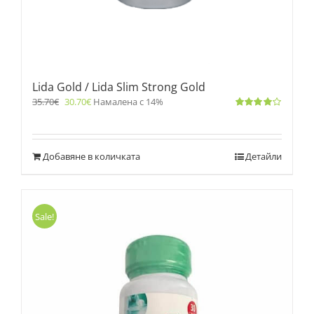
Lida Gold / Lida Slim Strong Gold
35.70
€
30.70
€
Намалена с 14%
Оценено
с
4.00
от 5
Добавяне в количката
Детайли
Sale!