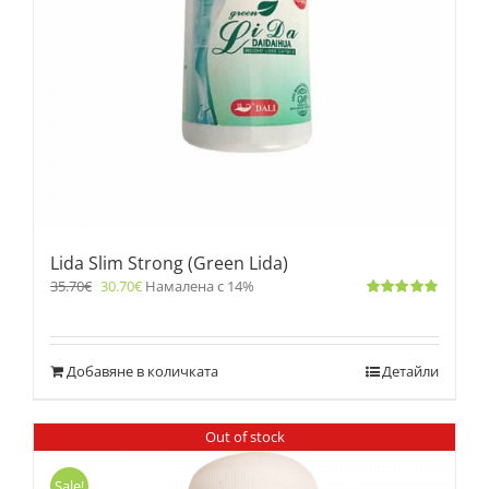
Lida Slim Strong (Green Lida)
35.70
€
30.70
€
Намалена с 14%
Оценено
с
4.83
от 5
Добавяне в количката
Детайли
Out of stock
Sale!