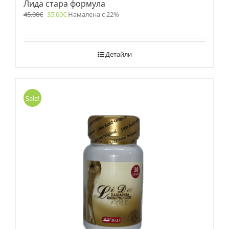
Лида стара формула
45.00
€
35.00
€
Намалена с 22%
Детайли
Sale!