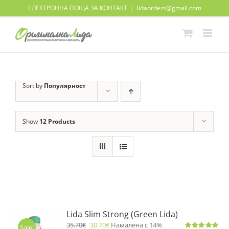
Skip
ЕЛЕКТРОННА ПОЩА ЗА КОНТАКТ
|
lidaorders@gmail.com
to
content
Sort by
Популярност
Show
12 Products
Lida Slim Strong (Green Lida)
35.70
€
30.70
€
Намалена с 14%
Sale!