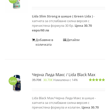
Оценено
с
4.83
от 5
Lida Slim Strong в шише ( Green Lida )
-
хапчета за отслабване силна версия с
пречистена формула 30 бр.
Цена 30.70
евро/60 лв
Добавяне в
Детайли
количката
Черна Лида Макс / Lida Black Max
35.70
€
30.70
€
Намалена с 14%
Sale!
Оценено
с
5.00
от 5
Lida Black Max/Черна Лида Макс в шише -
хапчета за отслабване силна версия с
пречистена формула и колаген.
Цена 30.70