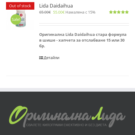
Lida Daidaihua
Out of stock
65.00
€
55.00
€
Намалена с 15%
Оценено
Sale!
с
5.00
от 5
Оригинална Lida Daidaihua стара формула
в шише - хапчета за отслабване 15 или 30
бр.
Детайли