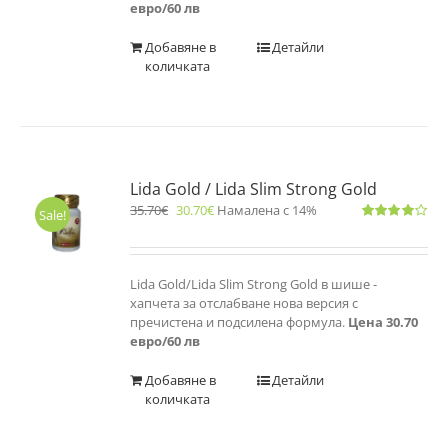
евро/60 лв
Добавяне в
Детайли
количката
Lida Gold / Lida Slim Strong Gold
35.70
€
30.70
€
Намалена с 14%
Sale!
Оценено
с
4.00
от 5
Lida Gold/Lida Slim Strong Gold в шише -
хапчета за отслабване нова версия с
пречистена и подсилена формула.
Цена 30.70
евро/60 лв
Добавяне в
Детайли
количката