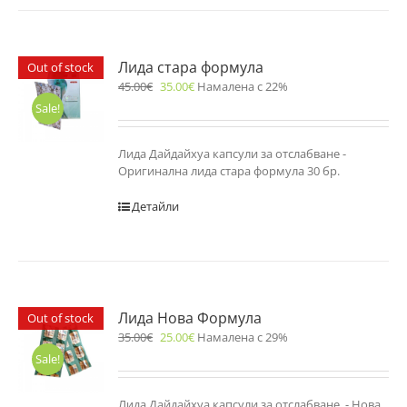
Лида стара формула
Out of stock
45.00
€
35.00
€
Намалена с 22%
Sale!
Лида Дайдайхуа капсули за отслабване -
Оригинална лида стара формула 30 бр.
Детайли
Лида Нова Формула
Out of stock
35.00
€
25.00
€
Намалена с 29%
Sale!
Лида Дайдайхуа капсули за отслабване - Нова