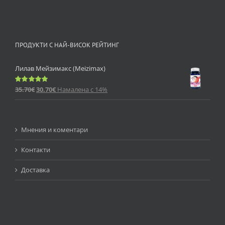
ПРОДУКТИ С НАЙ-ВИСОК РЕЙТИНГ
Лилав Мейзимакс (Meizimax)
35.70
€
30.70
€
Намалена с 14%
Оценено
с
5.00
от 5
Мнения и коментари
Контакти
Доставка