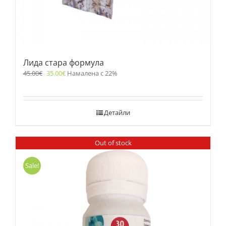
Лида стара формула
45.00
€
35.00
€
Намалена с 22%
Детайли
Out of stock
Sale!