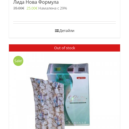
Лида Нова Формула
35.00
€
25.00
€
Намалена с 29%
Детайли
Out of stock
Sale!