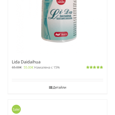
Lida Daidaihua
65.00
€
55.00
€
Намалена с 15%
Оценено
с
5.00
от 5
Детайли
Sale!