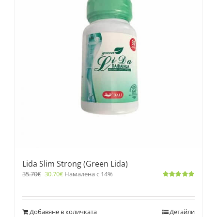
Lida Slim Strong (Green Lida)
35.70
€
30.70
€
Намалена с 14%
Оценено
с
4.83
от 5
Добавяне в количката
Детайли