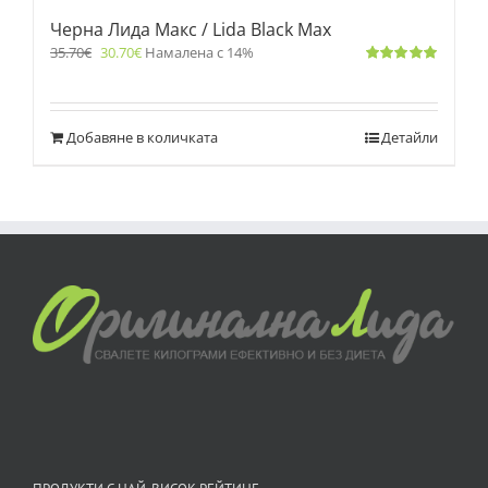
Черна Лида Макс / Lida Black Max
35.70
€
30.70
€
Намалена с 14%
Оценено
с
5.00
от 5
Добавяне в количката
Детайли