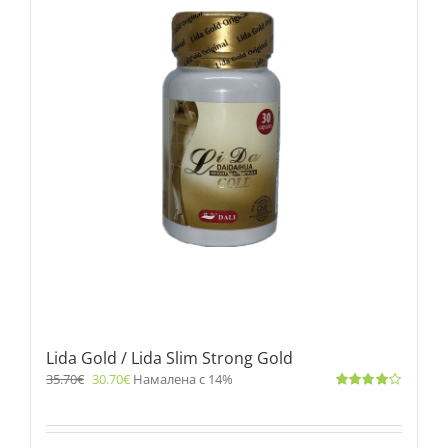
Lida Gold / Lida Slim Strong Gold
35.70
€
30.70
€
Намалена с 14%
Оценено
с
4.00
от 5