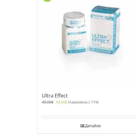
Ultra Effect
45.00
€
40.00
€
Намалена с 11%
Детайли