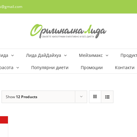
rs@gmail.com
Лида
Лида ДайДайхуа
Мейзимакс
Продукт
расота
Популярни диети
Промоции
Контакти
Show
12 Products