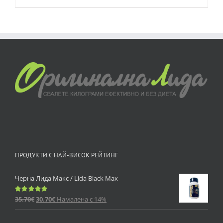
ПРОДУКТИ С НАЙ-ВИСОК РЕЙТИНГ
Черна Лида Макс / Lida Black Max
35.70
€
30.70
€
Намалена с 14%
Оценено
с
5.00
от 5