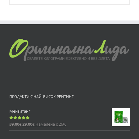
ПРОДУКТИ С НАЙ-ВИСОК РЕЙТИНГ
Мейзитанг
39.00
€
29.00
€
Намалена с 26%
Оценено
с
5.00
от 5