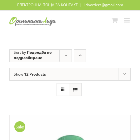
Skip
ЕЛЕКТРОННА ПОЩА ЗА КОНТАКТ
|
lidaorders@gmail.com
to
content
Sort by
Подредба по
подразбиране
Show
12 Products
Sale!