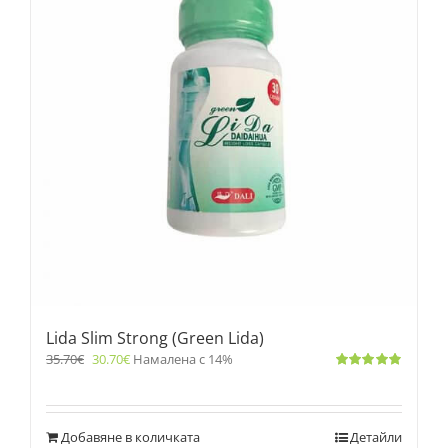
Lida Slim Strong (Green Lida)
35.70
€
30.70
€
Намалена с 14%
Оценено
с
4.83
от 5
Добавяне в количката
Детайли