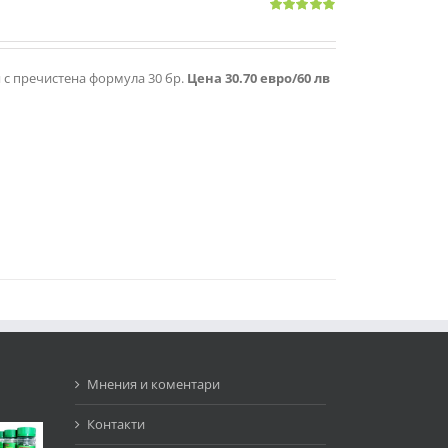
Оценено
с
4.83
от 5
я с пречистена формула 30 бр.
Цена 30.70 евро/60 лв
Мнения и коментари
Контакти