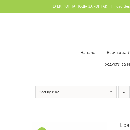
Skip
ЕЛЕКТРОННА ПОЩА ЗА КОНТАКТ
|
lidaorde
to
content
Начало
Всичко за 
Продукти за к
Sort by
Име
Lida