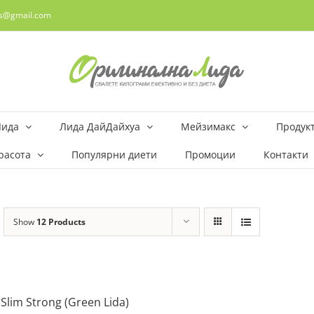
rs@gmail.com
Лида
Лида ДайДайхуа
Мейзимакс
Продукт
расота
Популярни диети
Промоции
Контакти
Show
12 Products
 Slim Strong (Green Lida)