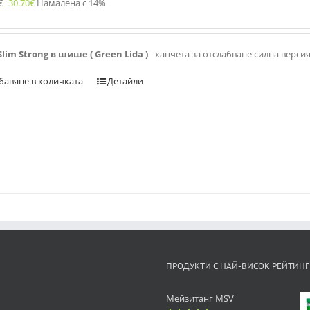
€
30.70
€
Намалена с 14%
Slim Strong в шише ( Green Lida )
- хапчета за отслабване силна верси
бавяне в количката
Детайли
ПРОДУКТИ С НАЙ-ВИСОК РЕЙТИНГ
Мейзитанг MSV