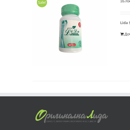
35.70
Sale!
Lida 
До