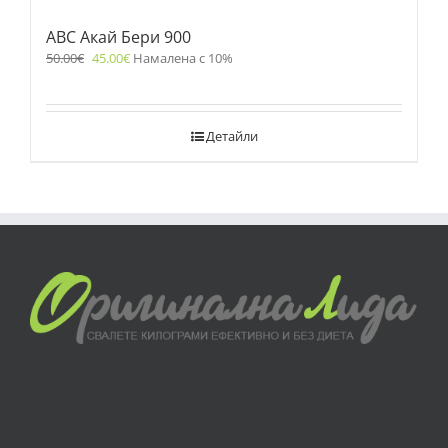
ABC Акай Бери 900
50.00
€
45.00
€
Намалена с 10%
Детайли