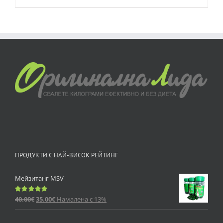
ПРОДУКТИ С НАЙ-ВИСОК РЕЙТИНГ
Мейзитанг MSV
40.00
€
35.00
€
Намалена с 13%
Оценено
с
5.00
от 5