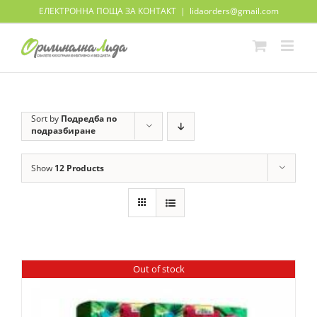
Skip
ЕЛЕКТРОННА ПОЩА ЗА КОНТАКТ
|
lidaorders@gmail.com
to
content
Sort by
Подредба по
подразбиране
Show
12 Products
Out of stock