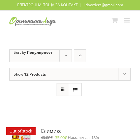
Skip
ЕЛЕКТРОННА ПОЩА ЗА КОНТАКТ
|
lidaorders@gmail.com
to
content
Sort by
Популярност
Show
12 Products
Слимикс
Out of stock
40.00
€
35.00
€
Намалена с 13%