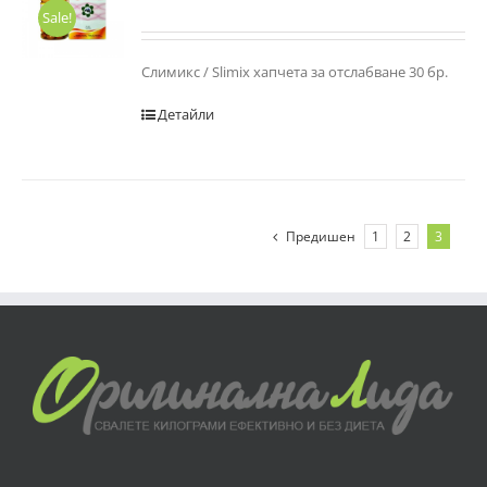
Sale!
Слимикс / Slimix хапчета за отслабване 30 бр.
Детайли
Предишен
1
2
3