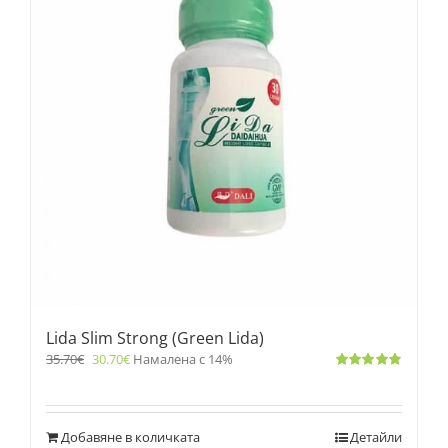
Lida Slim Strong (Green Lida)
35.70
€
30.70
€
Намалена с 14%
Оценено
с
4.83
от 5
Добавяне в количката
Детайли