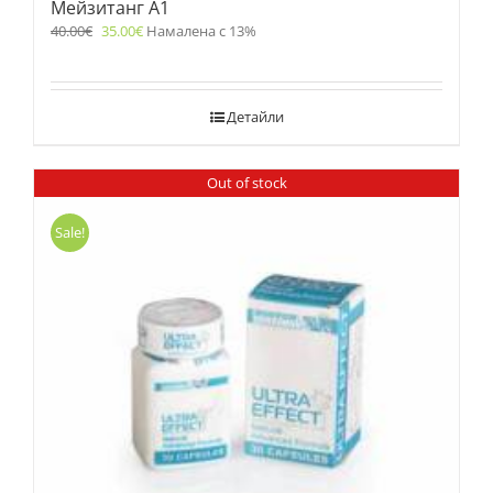
Мейзитанг A1
40.00
€
35.00
€
Намалена с 13%
Детайли
Out of stock
Sale!