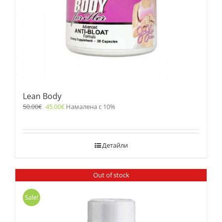
Lean Body
50.00
€
45.00
€
Намалена с 10%
Детайли
Out of stock
Sale!