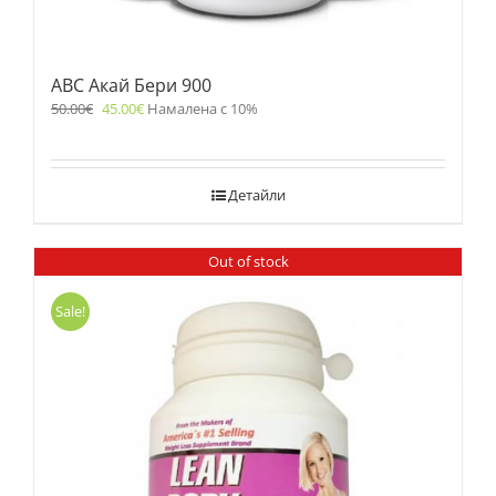
ABC Акай Бери 900
50.00
€
45.00
€
Намалена с 10%
Детайли
Out of stock
Sale!