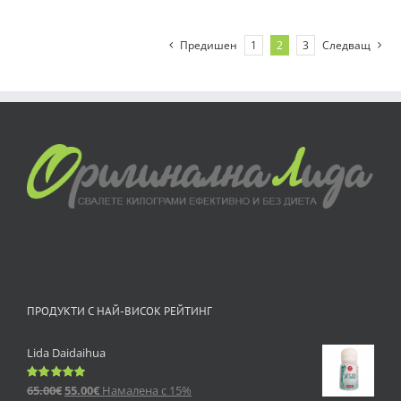
Предишен
1
2
3
Следващ
ПРОДУКТИ С НАЙ-ВИСОК РЕЙТИНГ
Lida Daidaihua
65.00
€
55.00
€
Намалена с 15%
Оценено
с
5.00
от 5