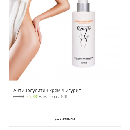
Антицелулитен крем Фигурит
50.00
€
45.00
€
Намалена с 10%
Детайли