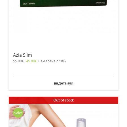
Azia Slim
55.00
€
45.00
€
Намалена с 18%
Детайли
Out of stock
Sale!