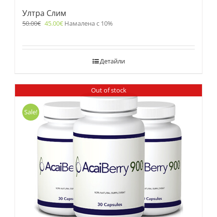
Ултра Слим
50.00
€
45.00
€
Намалена с 10%
Детайли
Out of stock
Sale!