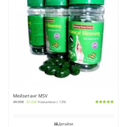
Мейзитанг MSV
40.00
€
35.00
€
Намалена с 13%
Оценено
с
5.00
от 5
Детайли