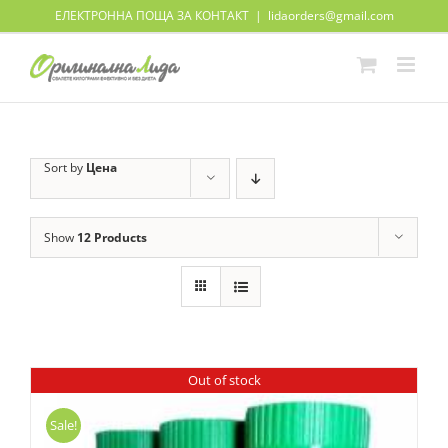
Skip
ЕЛЕКТРОННА ПОЩА ЗА КОНТАКТ
|
lidaorders@gmail.com
to
content
Sort by
Цена
Show
12 Products
Out of stock
Sale!