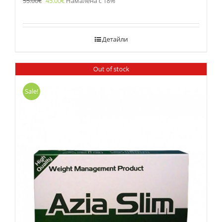
55.00
€
45.00
€
Намалена с 18%
Детайли
Out of stock
Sale!