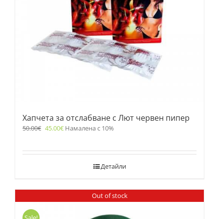
Хапчета за отслабване с Лют червен пипер
50.00
€
45.00
€
Намалена с 10%
Детайли
Out of stock
Sale!