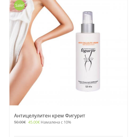
Sale!
Антицелулитен крем Фигурит
50.00
€
45.00
€
Намалена с 10%