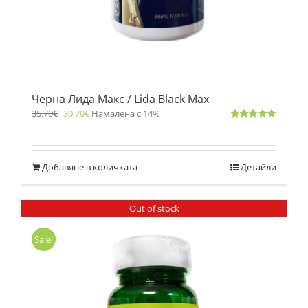
Черна Лида Макс / Lida Black Max
35.70
€
30.70
€
Намалена с 14%
Оценено
с
5.00
от 5
Добавяне в количката
Детайли
Out of stock
Sale!