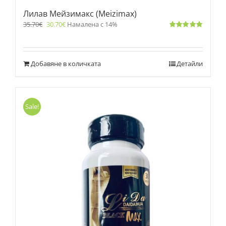
Лилав Мейзимакс (Meizimax)
35.70
€
30.70
€
Намалена с 14%
Оценено
с
5.00
от 5
Добавяне в количката
Детайли
Sale!