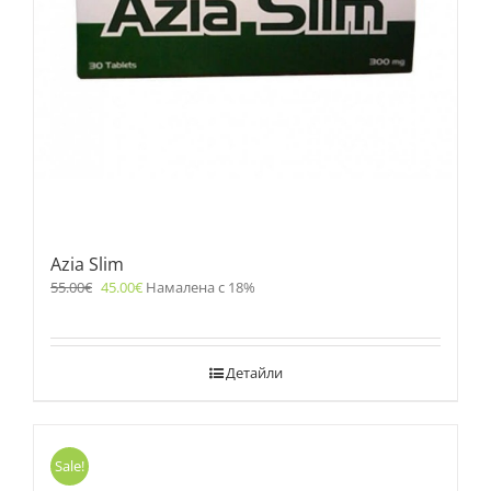
Azia Slim
55.00
€
45.00
€
Намалена с 18%
Детайли
Sale!