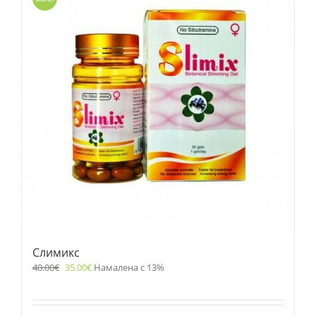
Слимикс
40.00
€
35.00
€
Намалена с 13%