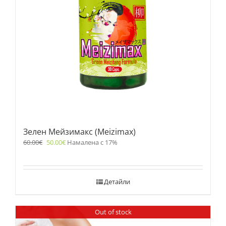
Зелен Мейзимакс (Meizimax)
60.00
€
50.00
€
Намалена с 17%
Детайли
Out of stock