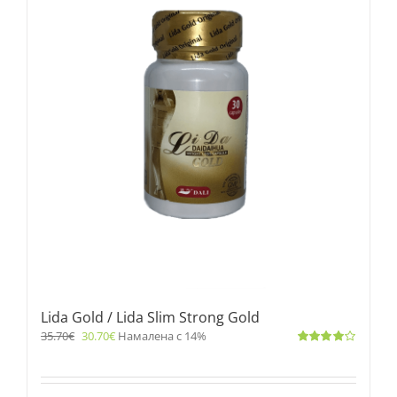
Lida Gold / Lida Slim Strong Gold
35.70
€
30.70
€
Намалена с 14%
Оценено
с
4.00
от 5