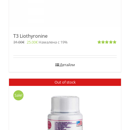
T3 Liothyronine
31.00
€
25.00
€
Намалена с 19%
Оценено
с
5.00
от 5
Детайли
Out of stock
Sale!