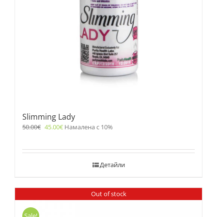
Slimming Lady
50.00
€
45.00
€
Намалена с 10%
Детайли
Out of stock
Sale!