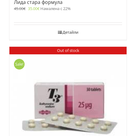
Лида стара формула
45.00
€
35.00
€
Намалена с 22%
Детайли
Out of stock
Sale!