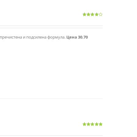
Оценено
с
4.00
от 5
 с пречистена и подсилена формула.
Цена 30.70
Оценено
с
4.83
от 5