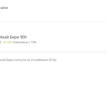
тайли
 Акай Бери 900
€
45.00
€
Намалена с 10%
кай Бери капсули за отслабване 30 бр.