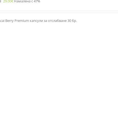
€
29.00
€
Намалена с 47%
cai Berry Premium капсули за отслабване 30 бр.