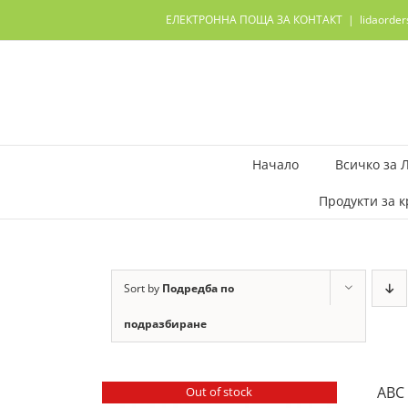
Skip
ЕЛЕКТРОННА ПОЩА ЗА КОНТАКТ
|
lidaorde
to
content
Начало
Всичко за 
Продукти за к
Sort by
Подредба по
подразбиране
ABC 
Out of stock