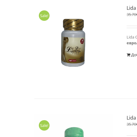
Lida
35.70
Sale!
Lida 
евро
До
Lida
35.70
Sale!