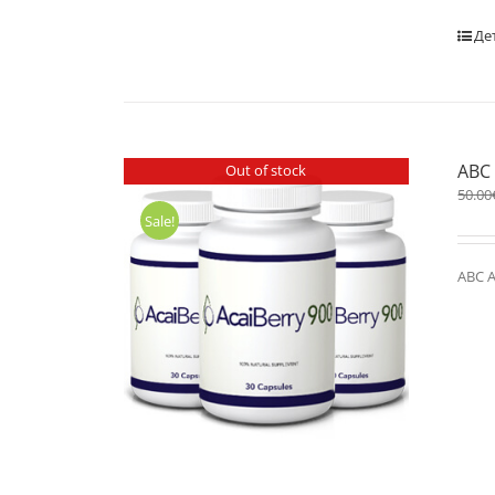
Де
ABC
Out of stock
50.00
Sale!
ABC А