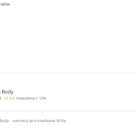
тайли
n Body
€
45.00
€
Намалена с 10%
Body - хапчета за отслабване 30 бр.