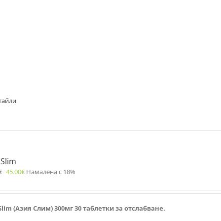
тайли
 Slim
€
45.00
€
Намалена с 18%
 Slim (Азия Слим) 300мг 30 таблетки за отслабване.