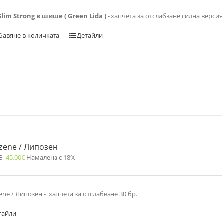
Slim Strong в шише ( Green Lida )
- хапчета за отслабване силна верси
бавяне в количката
Детайли
zene / Липозен
€
45.00
€
Намалена с 18%
ene / Липозен - хапчета за отслабване 30 бр.
тайли