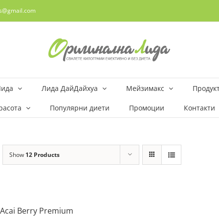
rs@gmail.com
Лида
Лида ДайДайхуа
Мейзимакс
Продукт
расота
Популярни диети
Промоции
Контакти
Show
12 Products
Acai Berry Premium