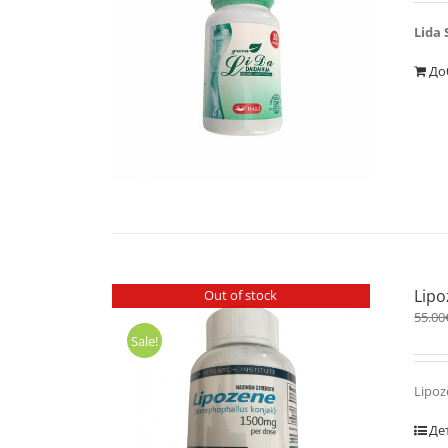
Lida 
До
Lipo
Out of stock
55.00
Sale!
Lipoz
Де