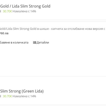
 Gold / Lida Slim Strong Gold
€
30.70
€
Намалена с 14%
Gold/Lida Slim Strong Gold в шише - хапчета за отслабване нова версия
/60 лв
бавяне в количката
Детайли
 Slim Strong (Green Lida)
€
30.70
€
Намалена с 14%