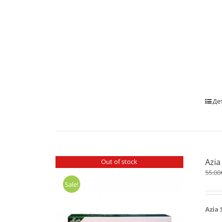
Де
Azia
Out of stock
55.00
Sale!
Azia