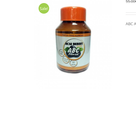
55.00
Sale!
ABC A