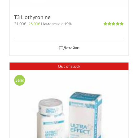
T3 Liothyronine
31.00
€
25.00
€
Намалена с 19%
Оценено
с
5.00
от 5
Детайли
Out of stock
Sale!