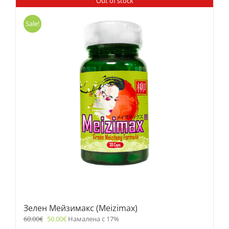
Out of stock
Sale!
Зелен Мейзимакс (Meizimax)
60.00
€
50.00
€
Намалена с 17%