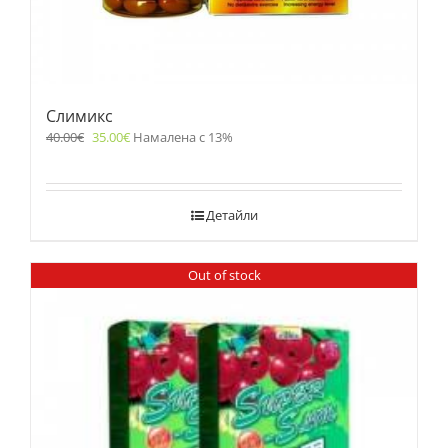
Слимикс
40.00
€
35.00
€
Намалена с 13%
Детайли
Out of stock