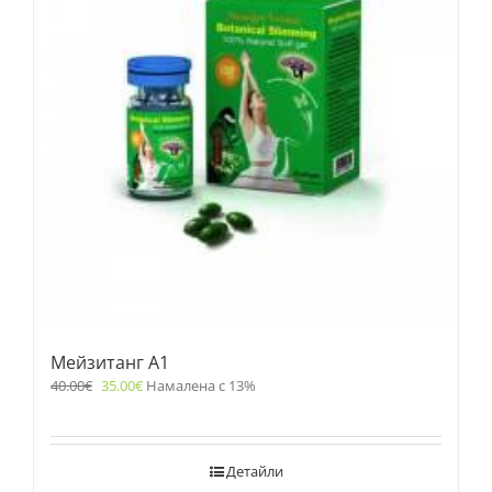
Мейзитанг A1
40.00
€
35.00
€
Намалена с 13%
Детайли