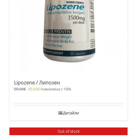
Lipozene / Липозен
55.00
€
45.00
€
Намалена с 18%
Детайли
Out of stock