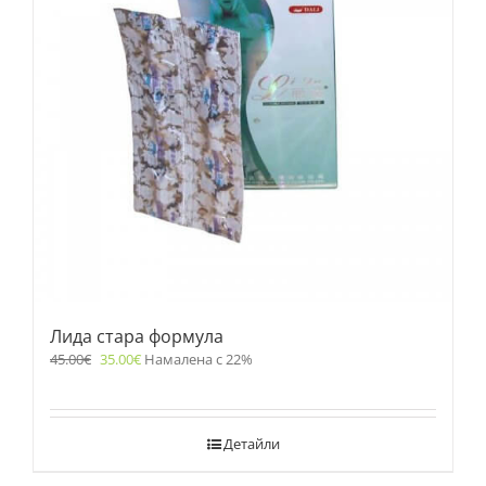
Лида стара формула
45.00
€
35.00
€
Намалена с 22%
Детайли