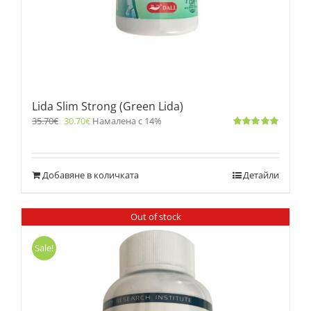
Lida Slim Strong (Green Lida)
35.70
€
30.70
€
Намалена с 14%
Оценено
с
4.83
от 5
Добавяне в количката
Детайли
Out of stock
Sale!