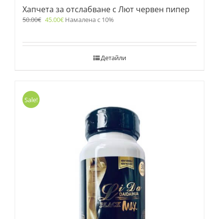
Хапчета за отслабване с Лют червен пипер
50.00
€
45.00
€
Намалена с 10%
Детайли
Sale!