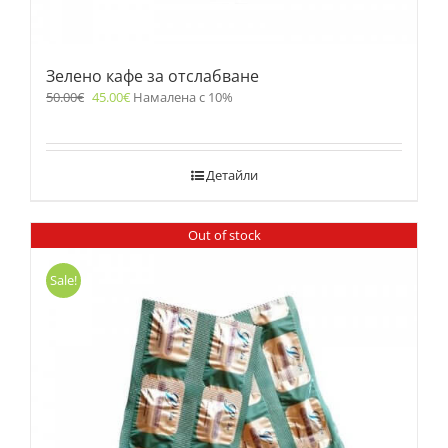
Зелено кафе за отслабване
50.00
€
45.00
€
Намалена с 10%
Детайли
Out of stock
Sale!