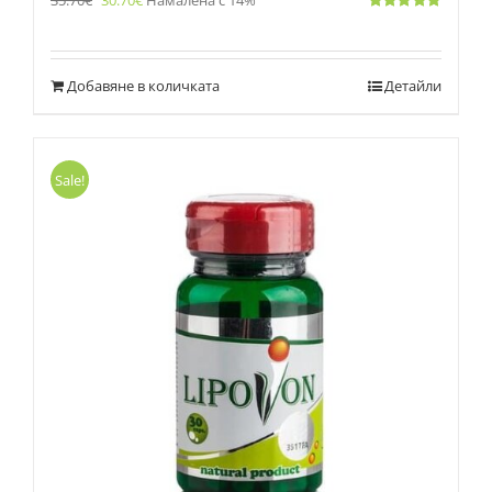
35.70
€
30.70
€
Намалена с 14%
Оценено
с
5.00
от 5
Добавяне в количката
Детайли
Sale!