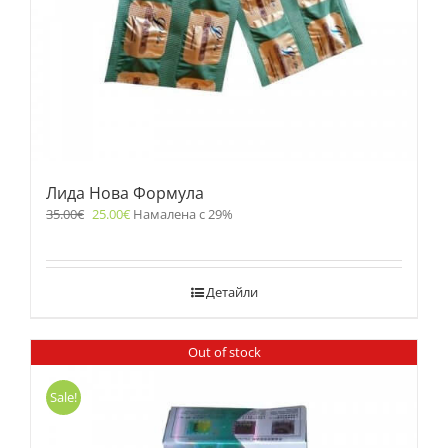
Лида Нова Формула
35.00
€
25.00
€
Намалена с 29%
Детайли
Out of stock
Sale!