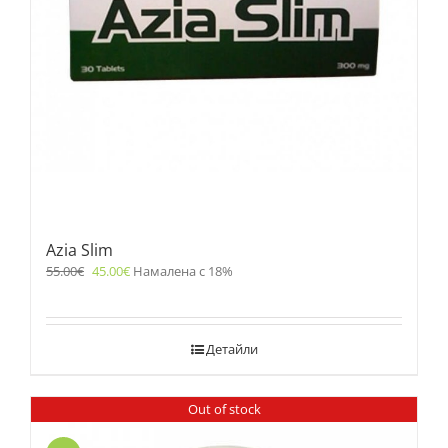
Azia Slim
55.00
€
45.00
€
Намалена с 18%
Детайли
Out of stock