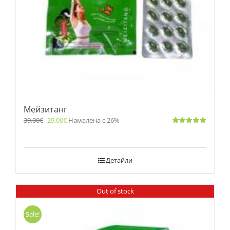
Мейзитанг
39.00
€
29.00
€
Намалена с 26%
Оценено
с
5.00
от 5
Детайли
Out of stock
Sale!