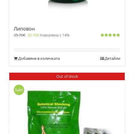
Липовон
35.70
€
30.70
€
Намалена с 14%
Оценено
с
5.00
от 5
Добавяне в количката
Детайли
Out of stock
Sale!