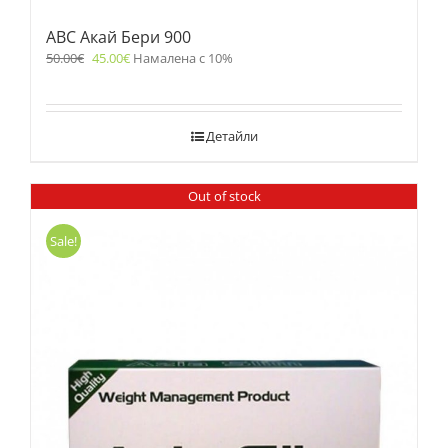
ABC Акай Бери 900
50.00
€
45.00
€
Намалена с 10%
Детайли
Out of stock
Sale!