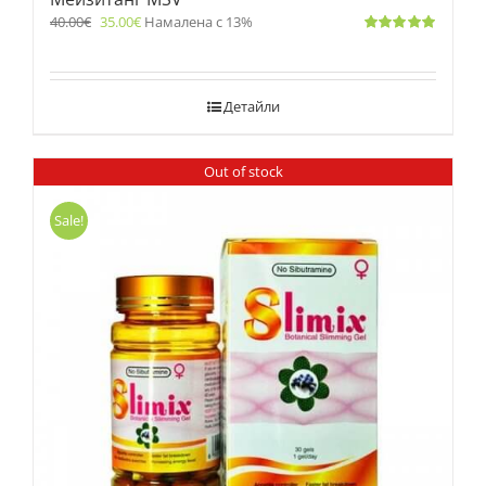
40.00
€
35.00
€
Намалена с 13%
Оценено
с
5.00
от 5
Детайли
Out of stock
Sale!