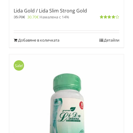
Lida Gold / Lida Slim Strong Gold
35.70
€
30.70
€
Намалена с 14%
Оценено
с
4.00
от 5
Добавяне в количката
Детайли
Sale!