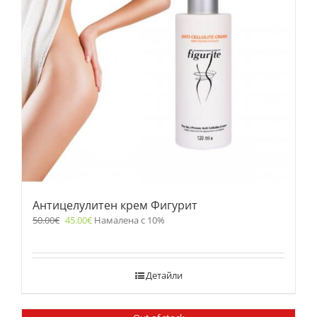
Антицелулитен крем Фигурит
50.00
€
45.00
€
Намалена с 10%
Детайли