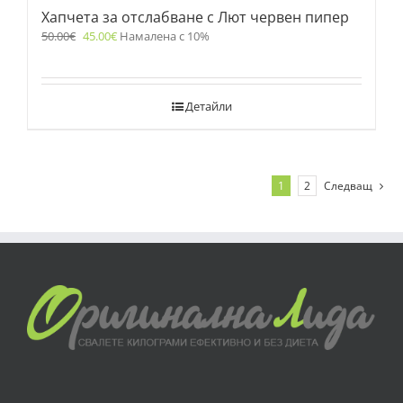
Хапчета за отслабване с Лют червен пипер
50.00
€
45.00
€
Намалена с 10%
Детайли
1
2
Следващ