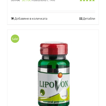
35.70
€
30.70
€
Намалена с 14%
Оценено
с
5.00
от 5
Добавяне в количката
Детайли
Sale!