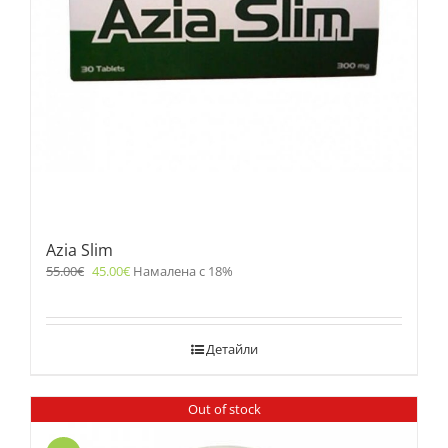
Azia Slim
55.00
€
45.00
€
Намалена с 18%
Детайли
Out of stock