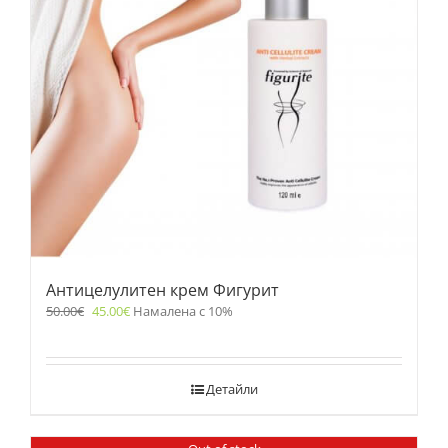
Антицелулитен крем Фигурит
50.00
€
45.00
€
Намалена с 10%
Детайли