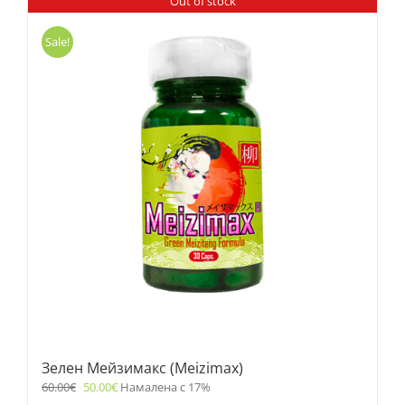
Out of stock
Sale!
Зелен Мейзимакс (Meizimax)
60.00
€
50.00
€
Намалена с 17%