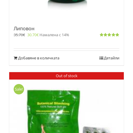
Липовон
35.70
€
30.70
€
Намалена с 14%
Оценено
с
5.00
от 5
Добавяне в количката
Детайли
Out of stock
Sale!