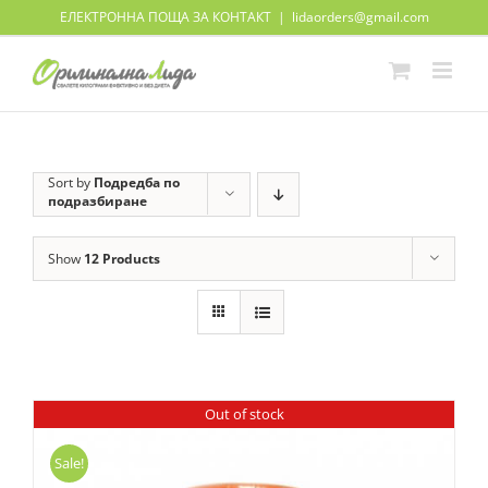
Skip
ЕЛЕКТРОННА ПОЩА ЗА КОНТАКТ
|
lidaorders@gmail.com
to
content
Sort by
Подредба по
подразбиране
Show
12 Products
Out of stock
Sale!