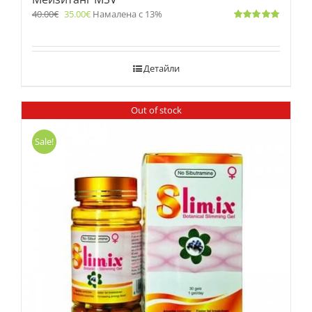
40.00
€
35.00
€
Намалена с 13%
Оценено
с
5.00
от 5
Детайли
Out of stock
Sale!