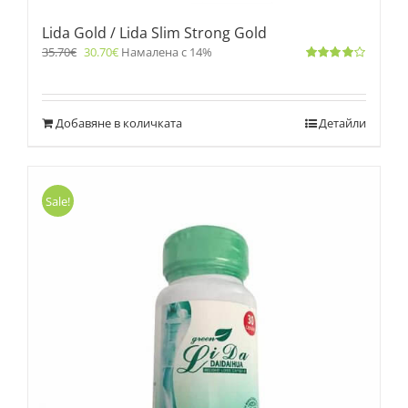
Lida Gold / Lida Slim Strong Gold
35.70
€
30.70
€
Намалена с 14%
Оценено
с
4.00
от 5
Добавяне в количката
Детайли
Sale!