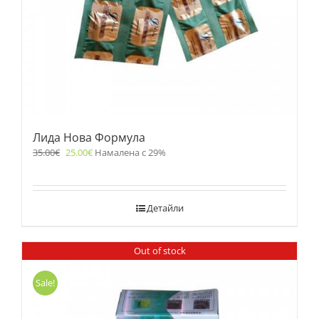
Лида Нова Формула
35.00
€
25.00
€
Намалена с 29%
Детайли
Out of stock
Sale!