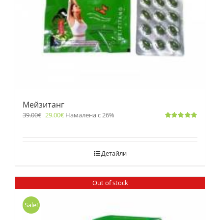
Мейзитанг
39.00
€
29.00
€
Намалена с 26%
Оценено
с
5.00
от 5
Детайли
Out of stock
Sale!