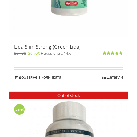
Lida Slim Strong (Green Lida)
35.70
€
30.70
€
Намалена с 14%
Оценено
с
4.83
от 5
Добавяне в количката
Детайли
Out of stock
Sale!