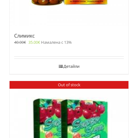
Слимикс
40.00
€
35.00
€
Намалена с 13%
Детайли
Out of stock