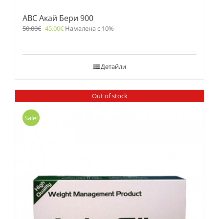
ABC Акай Бери 900
50.00
€
45.00
€
Намалена с 10%
Детайли
Out of stock
Sale!