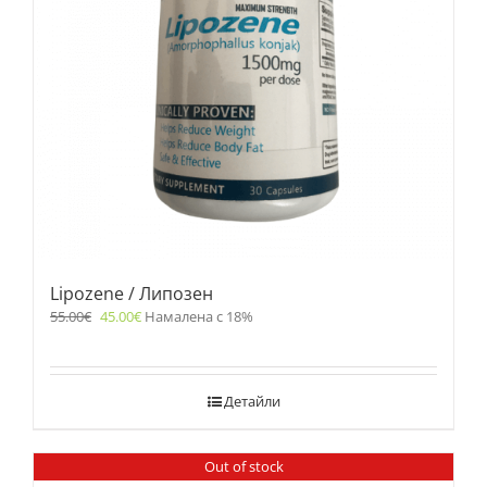
Lipozene / Липозен
55.00
€
45.00
€
Намалена с 18%
Детайли
Out of stock