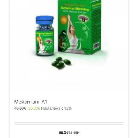
Мейзитанг A1
40.00
€
35.00
€
Намалена с 13%
Детайли