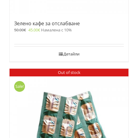
Зелено кафе за отслабване
50.00
€
45.00
€
Намалена с 10%
Детайли
Out of stock
Sale!