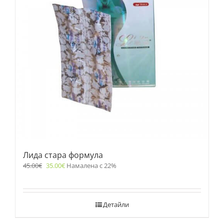
Лида стара формула
45.00
€
35.00
€
Намалена с 22%
Детайли