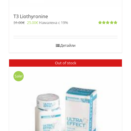
T3 Liothyronine
31.00
€
25.00
€
Намалена с 19%
Оценено
с
5.00
от 5
Детайли
Out of stock
Sale!