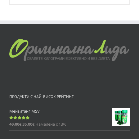
ПРОДУКТИ С НАЙ-ВИСОК РЕЙТИНГ
Мейзитанг MSV
40.00
€
35.00
€
Намалена с 13%
Оценено
с
5.00
от 5