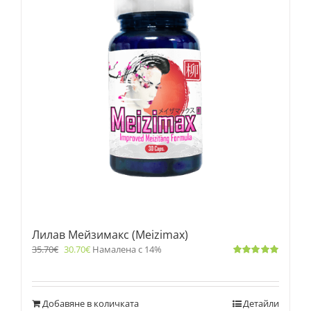
Лилав Мейзимакс (Meizimax)
35.70
€
30.70
€
Намалена с 14%
Оценено
с
5.00
от 5
Добавяне в количката
Детайли