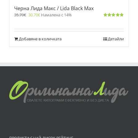
Черна Лида Макс / Lida Black Max
35.70
€
30.70
€
Намалена с 14%
Оценено
с
5.00
от 5
Добавяне в количката
Детайли