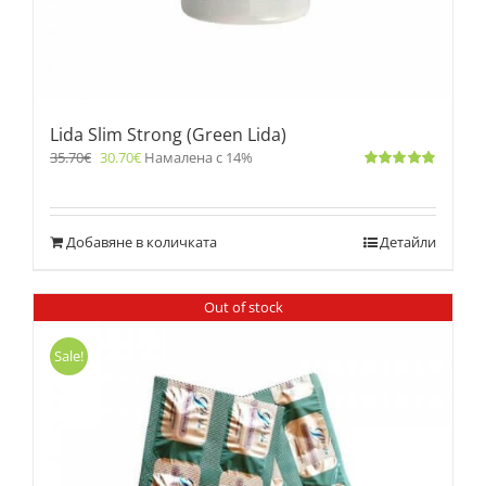
Lida Slim Strong (Green Lida)
35.70
€
30.70
€
Намалена с 14%
Оценено
с
4.83
от 5
Добавяне в количката
Детайли
Out of stock
Sale!