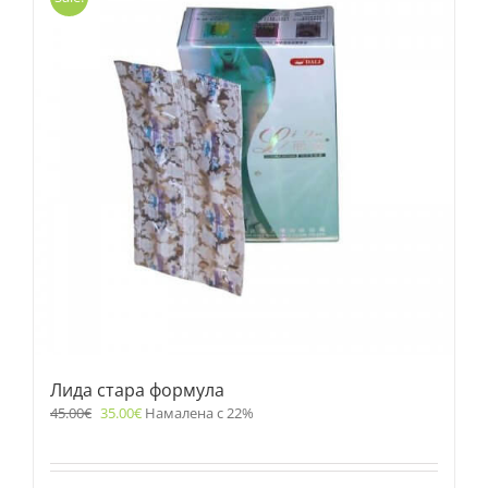
Лида стара формула
45.00
€
35.00
€
Намалена с 22%