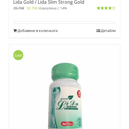
Lida Gold / Lida Slim Strong Gold
35.70
€
30.70
€
Намалена с 14%
Оценено
с
4.00
от 5
Добавяне в количката
Детайли
Sale!