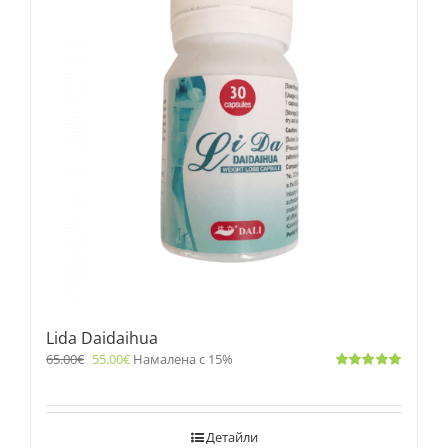
Lida Daidaihua
65.00
€
55.00
€
Намалена с 15%
Оценено
с
5.00
от 5
Детайли