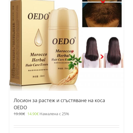
Лосион за растеж и сгъстяване на коса
OEDO
19.90
€
14.90
€
Намалена с 25%