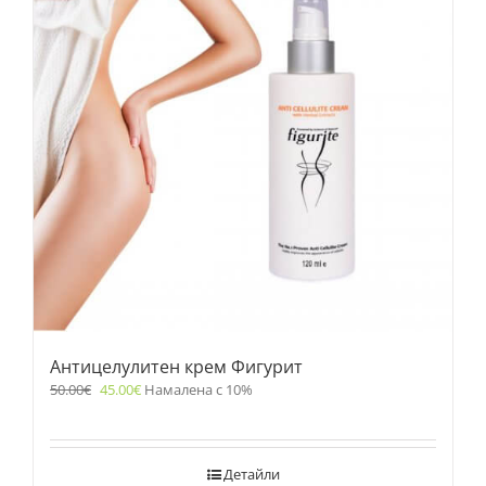
Антицелулитен крем Фигурит
50.00
€
45.00
€
Намалена с 10%
Детайли