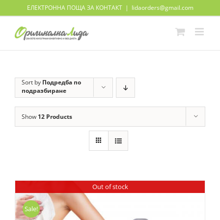
Skip
ЕЛЕКТРОННА ПОЩА ЗА КОНТАКТ
|
lidaorders@gmail.com
to
content
Sort by
Подредба по
подразбиране
Show
12 Products
Out of stock
Sale!