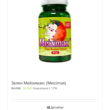
Зелен Мейзимакс (Meizimax)
60.00
€
50.00
€
Намалена с 17%
Детайли