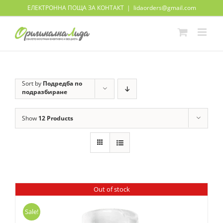
Skip
ЕЛЕКТРОННА ПОЩА ЗА КОНТАКТ
|
lidaorders@gmail.com
to
content
Sort by
Подредба по
подразбиране
Show
12 Products
Out of stock
Sale!