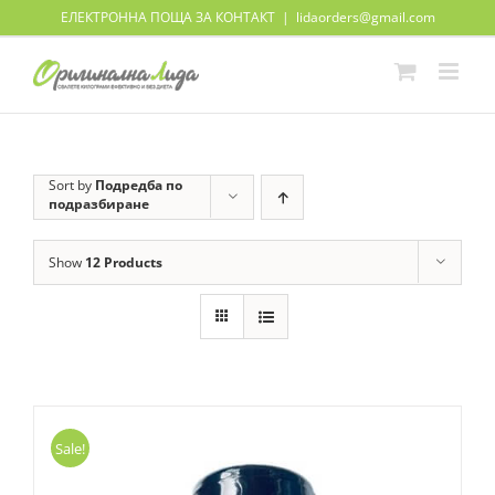
Skip
ЕЛЕКТРОННА ПОЩА ЗА КОНТАКТ
|
lidaorders@gmail.com
to
content
Sort by
Подредба по
подразбиране
Show
12 Products
Sale!