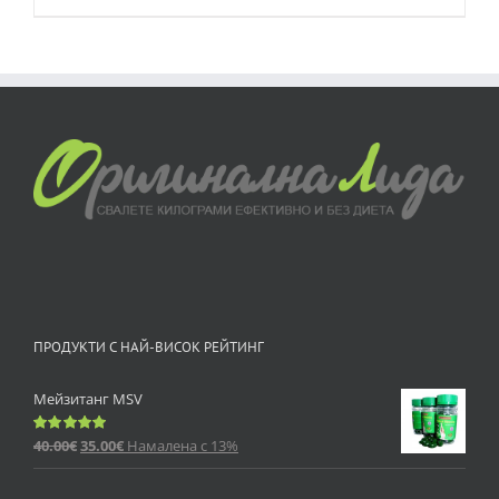
ПРОДУКТИ С НАЙ-ВИСОК РЕЙТИНГ
Мейзитанг MSV
40.00
€
35.00
€
Намалена с 13%
Оценено
с
5.00
от 5