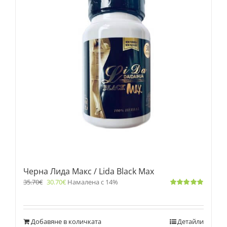
Черна Лида Макс / Lida Black Max
35.70
€
30.70
€
Намалена с 14%
Оценено
с
5.00
от 5
Добавяне в количката
Детайли