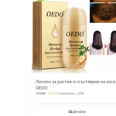
Лосион за растеж и сгъстяване на коса
OEDO
19.90
€
14.90
€
Намалена с 25%
Детайли