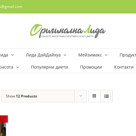
rs@gmail.com
Лида
Лида ДайДайхуа
Мейзимакс
Продукт
расота
Популярни диети
Промоции
Контакти
Show
12 Products