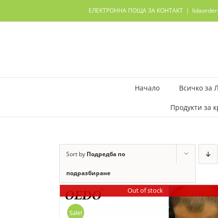
Skip
ЕЛЕКТРОННА ПОЩА ЗА КОНТАКТ
|
lidaorde
to
content
Начало
Всичко за 
Продукти за к
Sort by
Подредба по
подразбиране
Out of stock
Sale!