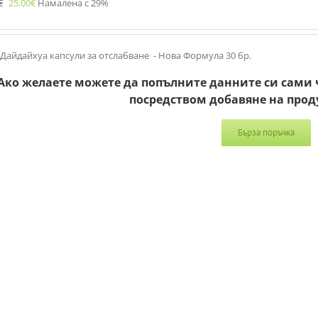
€
25.00
€
Намалена с 29%
Дайдайхуа капсули за отслабване - Нова Формула 30 бр.
Ако желаете можете да попълните данните си сами 
посредством добавяне на прод
Бърза поръчка