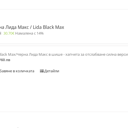
а Лида Макс / Lida Black Max
€
30.70
€
Намалена с 14%
Black Max/Черна Лида Макс в шише - хапчета за отслабване силна верс
/60 лв
бавяне в количката
Детайли