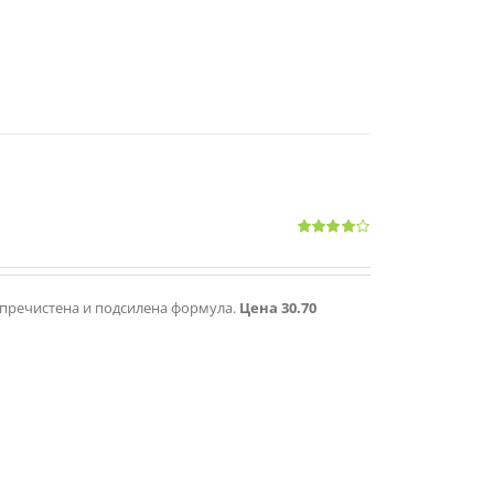
Оценено
с
4.00
от 5
 с пречистена и подсилена формула.
Цена 30.70