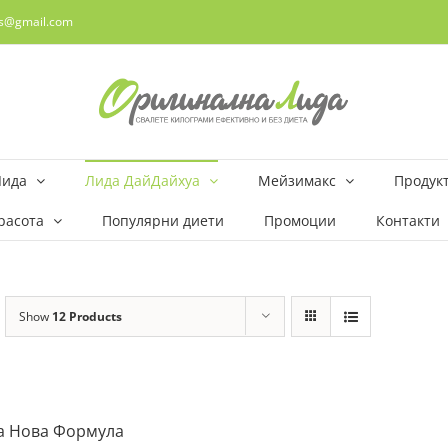
rs@gmail.com
Лида
Лида ДайДайхуа
Мейзимакс
Продукт
расота
Популярни диети
Промоции
Контакти
Show
12 Products
а Нова Формула