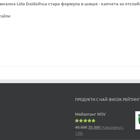
инална Lida Daidaihua стара формула в шише - хапчета за отслабв
тайли
ПРОДУКТИ С НАЙ-ВИСОК РЕЙТИНГ
Мейзитанг MSV
40.00
€
35.00
€
Намалена с
Оценено
с
5.00
от 5
13%