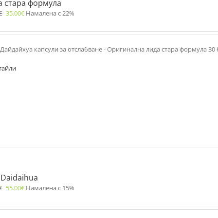
а стара формула
€
35.00
€
Намалена с 22%
Дайдайхуа капсули за отслабване - Оригинална лида стара формула 30 
тайли
 Daidaihua
€
55.00
€
Намалена с 15%