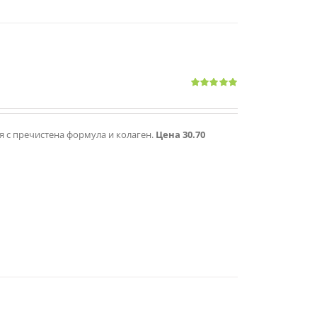
Оценено
с
5.00
от 5
ия с пречистена формула и колаген.
Цена 30.70