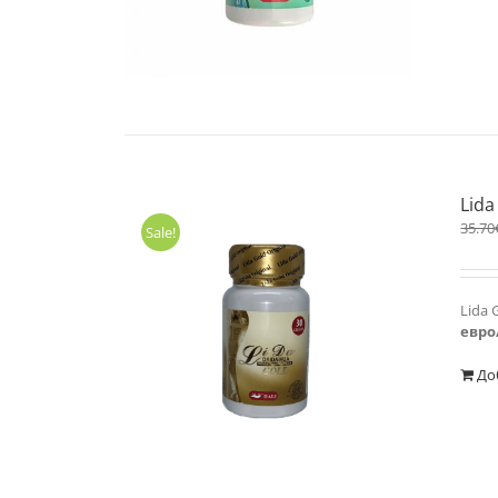
Lida
35.70
Sale!
Lida 
евро
До