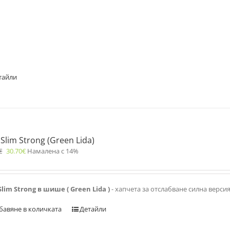
тайли
 Slim Strong (Green Lida)
€
30.70
€
Намалена с 14%
Slim Strong в шише ( Green Lida )
- хапчета за отслабване силна верси
бавяне в количката
Детайли