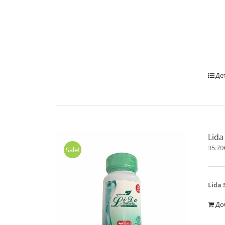
Де
Lida
35.70
Sale!
Lida 
До