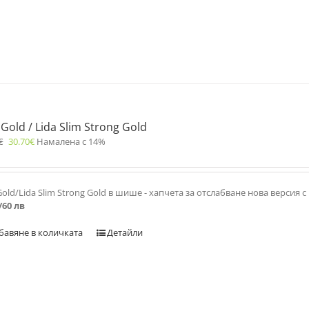
 Gold / Lida Slim Strong Gold
€
30.70
€
Намалена с 14%
Gold/Lida Slim Strong Gold в шише - хапчета за отслабване нова версия
/60 лв
бавяне в количката
Детайли