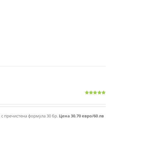
Оценено
с
4.83
от 5
я с пречистена формула 30 бр.
Цена 30.70 евро/60 лв