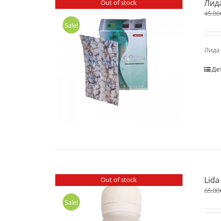
Лид
Out of stock
45.00
Sale!
Лида 
Де
Lida
Out of stock
65.00
Sale!