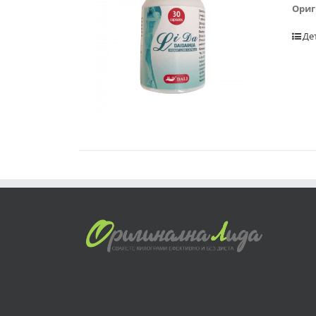
Ориг
Де