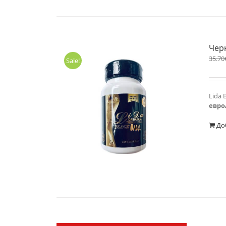
Черн
35.70
Sale!
Lida 
евро
До